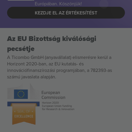
Európában. Köszönjük!
KEZDJE EL AZ ÉRTÉKESÍTÉST
Az EU Bizottság kiválósági
pecsétje
A Ticombo GmbH (anyavállalat) elismerésre kerül a
Horizont 2020-ban, az EU kutatás- és
innovációfinanszírozási programjában, a 782393-as
számú javaslata alapján.