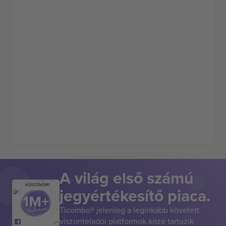
A világ első számú
KÖSZÖNÖM!
jegyértékesítő piaca.
Ticombo® jelenleg a leginkább követett
viszonteladói platformok közé tartozik