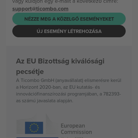
vagy küldjön egy e-mailt a következő címre:
support@ticombo.com
NÉZZE MEG A KÖZELGŐ ESEMÉNYEKET
ÚJ ESEMÉNY LÉTREHOZÁSA
Az EU Bizottság kiválósági
pecsétje
A Ticombo GmbH (anyavállalat) elismerésre kerül
a Horizont 2020-ban, az EU kutatás- és
innovációfinanszírozási programjában, a 782393-
as számú javaslata alapján.