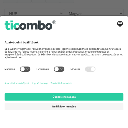
Irodák és támogatás
Germany
United Kingdom
Unter den Linden 24, 10117
167 City Road, London, Greater
Berlin, Germany
London, EC1V 1AW, United
Kingdom
United States
Switzerland
131 Continental Dr, Suite 305,
Dorfstrasse 52a, 6390
Newark, Delaware 19713, United
Engelberg, Switzerland
States
Bulgaria
United Arab Emirates
Regus Sofia City West, bul
UAE Dubai Silicon Oasis, DDP
Totleben 53-55, 1606 Sofia,
Building A1, Office 302, Dubai,