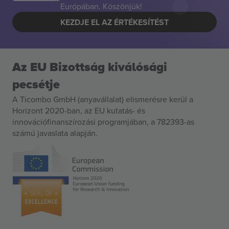
Európában. Köszönjük!
KEZDJE EL AZ ÉRTÉKESÍTÉST
Az EU Bizottság kiválósági
pecsétje
A Ticombo GmbH (anyavállalat) elismerésre kerül a
Horizont 2020-ban, az EU kutatás- és
innovációfinanszírozási programjában, a 782393-as
számú javaslata alapján.