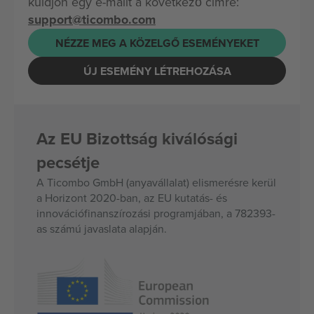
küldjön egy e-mailt a következő címre:
support@ticombo.com
NÉZZE MEG A KÖZELGŐ ESEMÉNYEKET
ÚJ ESEMÉNY LÉTREHOZÁSA
Az EU Bizottság kiválósági
pecsétje
A Ticombo GmbH (anyavállalat) elismerésre kerül
a Horizont 2020-ban, az EU kutatás- és
innovációfinanszírozási programjában, a 782393-
as számú javaslata alapján.