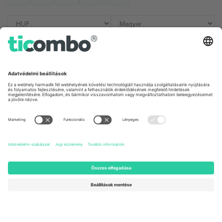
Irodák és támogatás
Germany
United Kingdom
Unter den Linden 24, 10117
167 City Road, London, Greater
Berlin, Germany
London, EC1V 1AW, United
Kingdom
United States
Switzerland
131 Continental Dr, Suite 305,
Dorfstrasse 52a, 6390
Newark, Delaware 19713, United
Engelberg, Switzerland
States
Bulgaria
United Arab Emirates
Regus Sofia City West, bul
UAE Dubai Silicon Oasis, DDP
Totleben 53-55, 1606 Sofia,
Building A1, Office 302, Dubai,