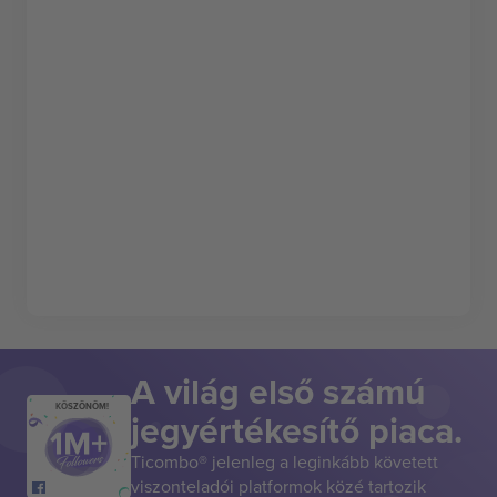
A világ első számú
KÖSZÖNÖM!
jegyértékesítő piaca.
Ticombo® jelenleg a leginkább követett
viszonteladói platformok közé tartozik