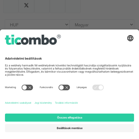
Irodák és támogatás
Germany
United Kingdom
Unter den Linden 24, 10117
167 City Road, London, Greater
Berlin, Germany
London, EC1V 1AW, United
Kingdom
United States
Switzerland
131 Continental Dr, Suite 305,
Dorfstrasse 52a, 6390
Newark, Delaware 19713, United
Engelberg, Switzerland
States
Bulgaria
United Arab Emirates