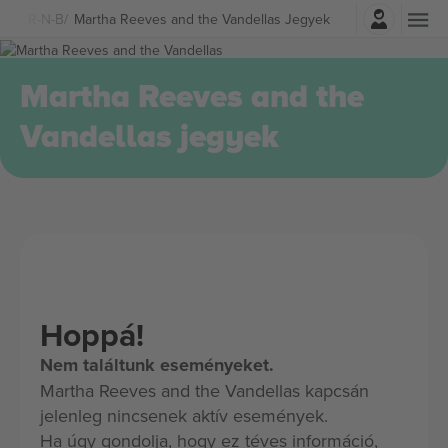
Belépés
ene
R-N-B
Martha Reeves and the Vandellas Jegyek
Martha Reeves and the
Vandellas jegyek
Hoppá!
Nem találtunk eseményeket.
Martha Reeves and the Vandellas kapcsán
jelenleg nincsenek aktív események.
Ha úgy gondolja, hogy ez téves információ,