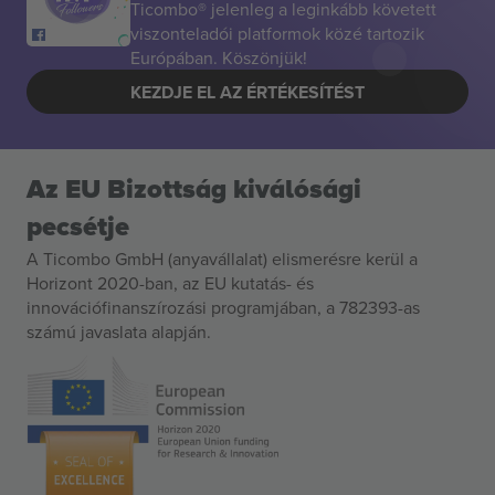
Ticombo® jelenleg a leginkább követett
viszonteladói platformok közé tartozik
Európában. Köszönjük!
KEZDJE EL AZ ÉRTÉKESÍTÉST
Az EU Bizottság kiválósági
pecsétje
A Ticombo GmbH (anyavállalat) elismerésre kerül a
Horizont 2020-ban, az EU kutatás- és
innovációfinanszírozási programjában, a 782393-as
számú javaslata alapján.