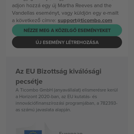
adjon hozzá egy új Martha Reeves and the
Vandellas eseményt, vagy küldjön egy e-mailt
a következő címre:
support@ticombo.com
NÉZZE MEG A KÖZELGŐ ESEMÉNYEKET
ÚJ ESEMÉNY LÉTREHOZÁSA
Az EU Bizottság kiválósági
pecsétje
A Ticombo GmbH (anyavállalat) elismerésre kerül
a Horizont 2020-ban, az EU kutatás- és
innovációfinanszírozási programjában, a 782393-
as számú javaslata alapján.