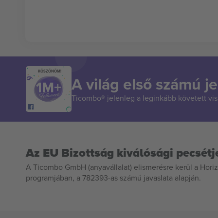
KÖSZÖNÖM!
A világ első számú je
Ticombo® jelenleg a leginkább követett vi
Az EU Bizottság kiválósági pecsétj
A Ticombo GmbH (anyavállalat) elismerésre kerül a Horiz
programjában, a 782393-as számú javaslata alapján.