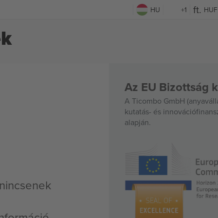
HU
+1
HUF
ek
Az EU Bizottság k
A Ticombo GmbH (anyavállal
kutatás- és innovációfinan
alapján.
 nincsenek
nformáció,