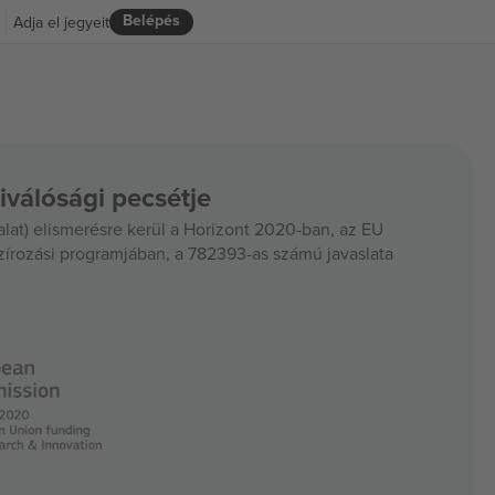
Belépés
Adja el jegyeit
iválósági pecsétje
at) elismerésre kerül a Horizont 2020-ban, az EU
szírozási programjában, a 782393-as számú javaslata