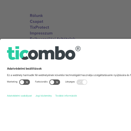
Rólunk
Csapat
TixProtect
Impresszum
Felhasználási feltételek
Partnerprogram
Irodák és támogatás
Germany
Unter den Linden 24, 10117 Berlin, Germany
United States
131 Continental Dr, Suite 305, Newark, Delaware 19713, 