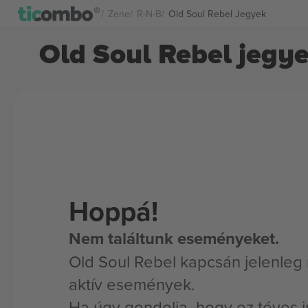
Zene
R-N-B
Old Soul Rebel Jegyek
Old Soul Rebel jegy
Hoppá!
Nem találtunk eseményeket.
Old Soul Rebel kapcsán jelenleg
aktív események.
Ha úgy gondolja, hogy ez téves i