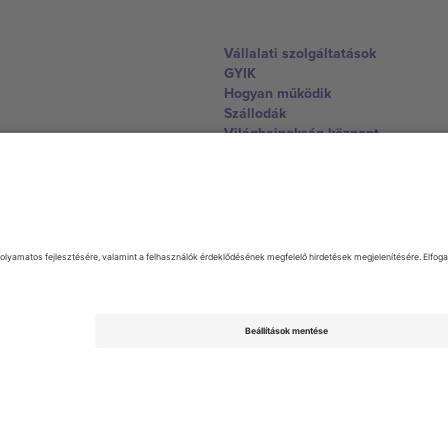
Vállalati szolgáltatások
GYIK
Hogyan működik
Szállodák
Világbajnokság központ
Lépjen kapcsolatba velünk
United Kingdom
167 City Road, London, Greater L
Switzerland
United States
Dorfstrasse 52a, 6390 Engelberg, 