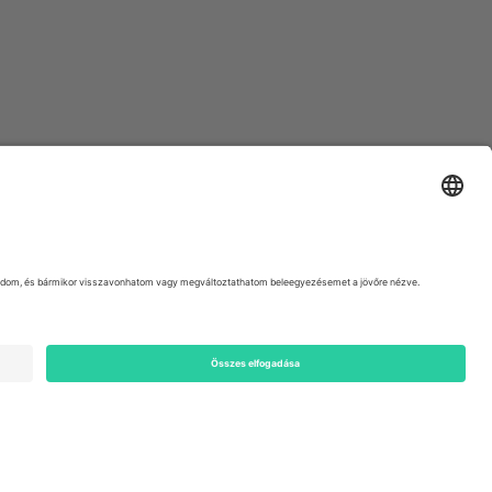
ondon, EC1V 1AW, United Kingdom
Switzerland