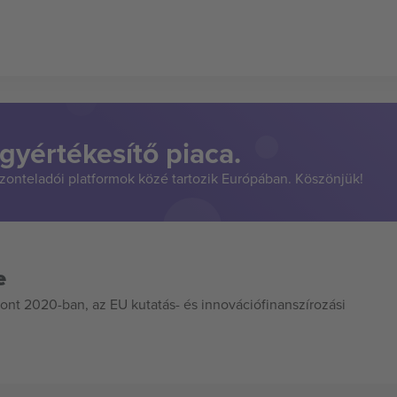
gyértékesítő piaca.
szonteladói platformok közé tartozik Európában. Köszönjük!
e
ont 2020-ban, az EU kutatás- és innovációfinanszírozási