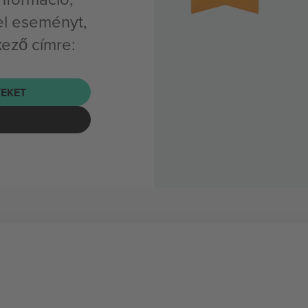
el eseményt,
kező címre:
EKET