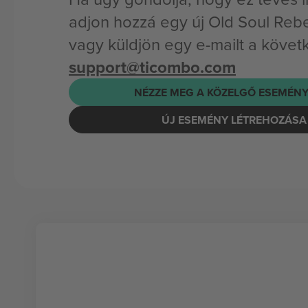
adjon hozzá egy új Old Soul Reb
vagy küldjön egy e-mailt a követ
support@ticombo.com
NÉZZE MEG A KÖZELGŐ ESEMÉNY
ÚJ ESEMÉNY LÉTREHOZÁSA