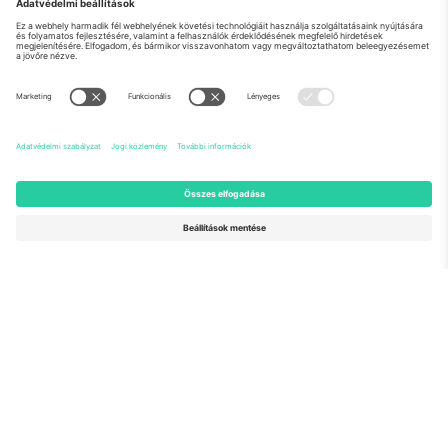
Rólunk
Vállalati szolgáltatások
Csapat
GYIK
TixProtect
Hogyan működik
Impresszum
Szállodák
Felhasználási feltételek
Világbajnokság központ
Partnerprogram
Lépjen kapcsolatba velünk
Irodák és támogatás