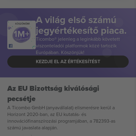
A világ első számú
KÖSZÖNÖM!
jegyértékesítő piaca.
Ticombo® jelenleg a leginkább követett
viszonteladói platformok közé tartozik
Európában. Köszönjük!
KEZDJE EL AZ ÉRTÉKESÍTÉST
Az EU Bizottság kiválósági
pecsétje
A Ticombo GmbH (anyavállalat) elismerésre kerül a
Horizont 2020-ban, az EU kutatás- és
innovációfinanszírozási programjában, a 782393-as
számú javaslata alapján.