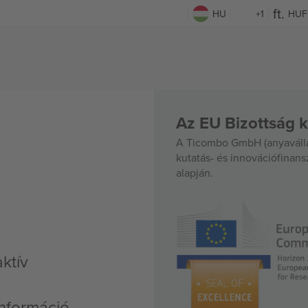
HU
+1
HUF
Az EU Bizottság k
A Ticombo GmbH (anyavállal
kutatás- és innovációfinan
alapján.
ktív
nformáció,