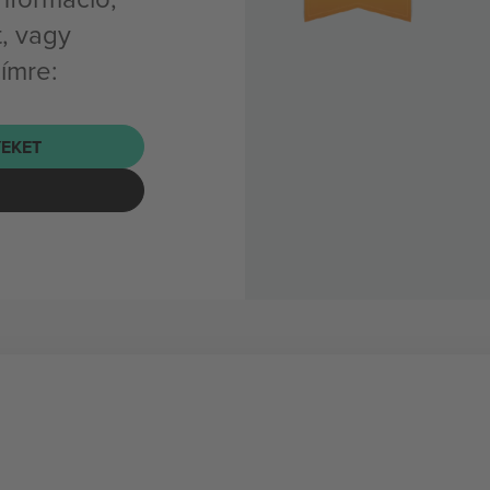
, vagy
címre:
EKET