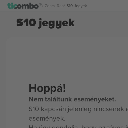
Zene
Rap
S10 Jegyek
S10 jegyek
Hoppá!
Nem találtunk eseményeket.
S10 kapcsán jelenleg nincsenek a
események.
Ha úgy gondolja, hogy ez téves i