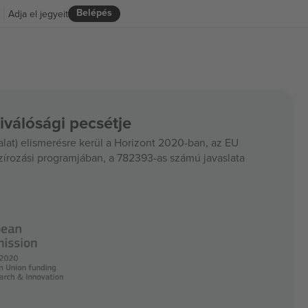
Belépés
Adja el jegyeit
iválósági pecsétje
at) elismerésre kerül a Horizont 2020-ban, az EU
szírozási programjában, a 782393-as számú javaslata