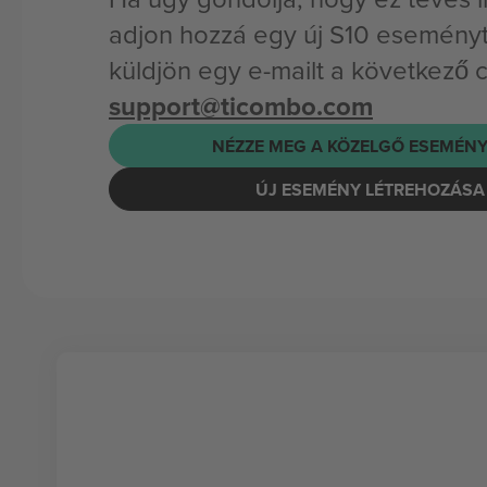
adjon hozzá egy új S10 eseményt
küldjön egy e-mailt a következő 
support@ticombo.com
NÉZZE MEG A KÖZELGŐ ESEMÉNY
ÚJ ESEMÉNY LÉTREHOZÁSA