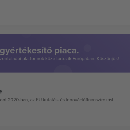
gyértékesítő piaca.
szonteladói platformok közé tartozik Európában. Köszönjük!
e
ont 2020-ban, az EU kutatás- és innovációfinanszírozási