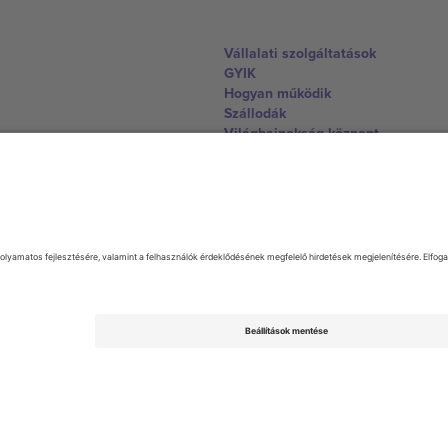
Vállalati szolgáltatások
GYIK
Hogyan működik
Szállodák
Világbajnokság központ
Lépjen kapcsolatba velünk
United Kingdom
167 City Road, London, Greater L
Switzerland
United States
Dorfstrasse 52a, 6390 Engelberg, 