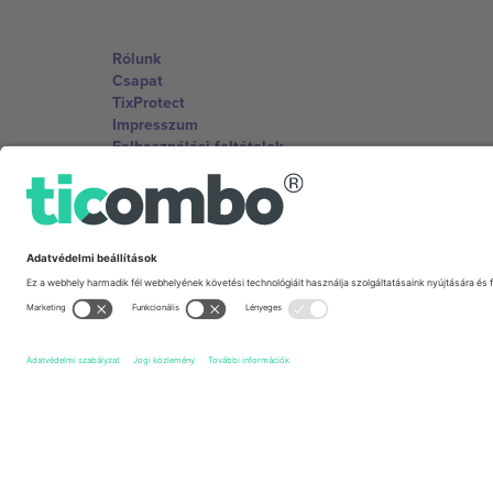
Rólunk
Csapat
TixProtect
Impresszum
Felhasználási feltételek
Partnerprogram
Irodák és támogatás
Germany
Unter den Linden 24, 10117 Berlin, Germany
United States
131 Continental Dr, Suite 305, Newark, Delaware 19713, 