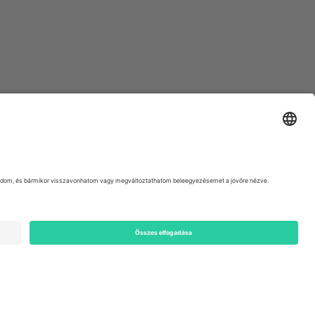
ondon, EC1V 1AW, United Kingdom
Switzerland