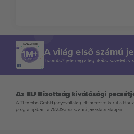
KÖSZÖNÖM!
A világ első számú je
Ticombo® jelenleg a leginkább követett vi
Az EU Bizottság kiválósági pecsétj
A Ticombo GmbH (anyavállalat) elismerésre kerül a Horiz
programjában, a 782393-as számú javaslata alapján.