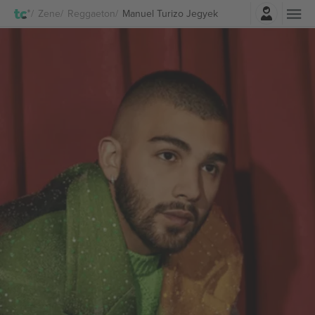
Belépés
Zene
Reggaeton
Manuel Turizo Jegyek