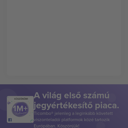
A világ első számú
KÖSZÖNÖM!
jegyértékesítő piaca.
Ticombo® jelenleg a leginkább követett
viszonteladói platformok közé tartozik
Európában. Köszönjük!