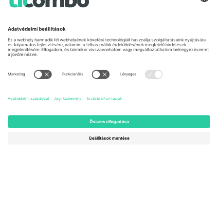
United States
Switzerland
131 Continental Dr, Suite 305,
Dorfstrasse 52a, 6390
Newark, Delaware 19713, United
Engelberg, Switzerland
States
Bulgaria
United Arab Emirates
Regus Sofia City West, bul
UAE Dubai Silicon Oasis, DDP
Totleben 53-55, 1606 Sofia,
Building A1, Office 302, Dubai,
Bulgaria
United Arab Emirates
Mexico
Av Chapultepec 360, Roma
Norte, Cuauhtémoc, 06700
Ciudad de México, CDMX,
Mexico
A platformszolgáltató jogi személye helytől, eseménytől és/vagy
tartománytól függően változhat. A részletekért tekintse meg az
adott esemény oldalát, az Impresszumot és a Feltételeket.,
Impresszum
és
Feltételek.
© 2026 Ticombo. Minden jog fenntartva.