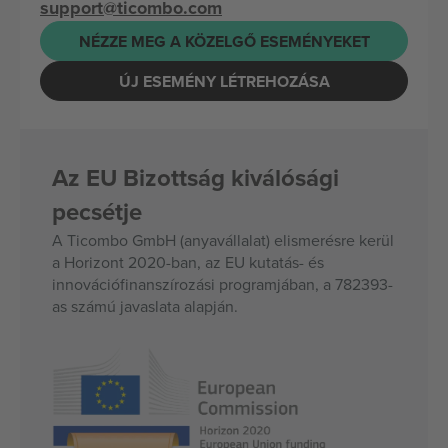
support@ticombo.com
NÉZZE MEG A KÖZELGŐ ESEMÉNYEKET
ÚJ ESEMÉNY LÉTREHOZÁSA
Az EU Bizottság kiválósági
pecsétje
A Ticombo GmbH (anyavállalat) elismerésre kerül
a Horizont 2020-ban, az EU kutatás- és
innovációfinanszírozási programjában, a 782393-
as számú javaslata alapján.