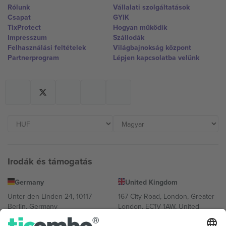
Rólunk
Vállalati szolgáltatások
Csapat
GYIK
TixProtect
Hogyan működik
Impresszum
Szállodák
Felhasználási feltételek
Világbajnokság központ
Partnerprogram
Lépjen kapcsolatba velünk
Irodák és támogatás
Germany
United Kingdom
Unter den Linden 24, 10117
167 City Road, London, Greater
Berlin, Germany
London, EC1V 1AW, United
Kingdom