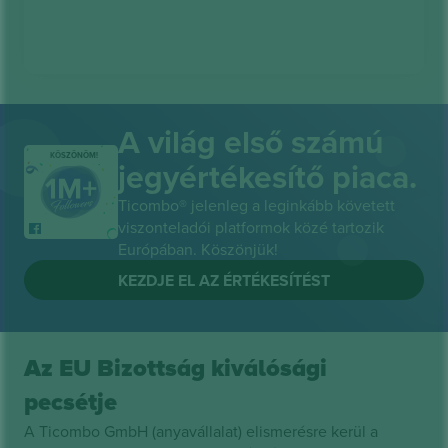
A világ első számú
KÖSZÖNÖM!
jegyértékesítő piaca.
Ticombo® jelenleg a leginkább követett
viszonteladói platformok közé tartozik
Európában. Köszönjük!
KEZDJE EL AZ ÉRTÉKESÍTÉST
Az EU Bizottság kiválósági
pecsétje
A Ticombo GmbH (anyavállalat) elismerésre kerül a