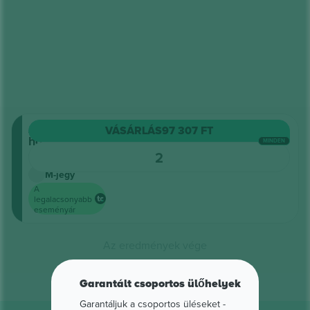
Általános
VÁSÁRLÁS
97 307 FT
hozzáférés
MINDEN
4.5 (22)
2
Vállalkozói eladó
M-jegy
A
legalacsonyabb
eseményár
Az eredmények vége
Garantált csoportos ülőhelyek
Garantáljuk a csoportos üléseket ‑