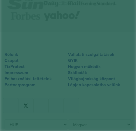
Rólunk
Vállalati szolgáltatások
Csapat
GYIK
TixProtect
Hogyan működik
Impresszum
Szállodák
Felhasználási feltételek
Világbajnokság központ
Partnerprogram
Lépjen kapcsolatba velünk