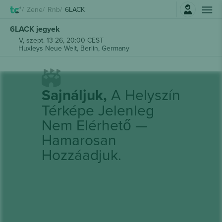
Belépés
Zene
Rnb
6LACK
6LACK jegyek
V, szept. 13 26, 20:00 CEST
Huxleys Neue Welt,
Berlin, Germany
Sajnáljuk,
A Helyszín
Térképe Jelenleg
Nem Elérhető —
Hamarosan
Hozzáadjuk.