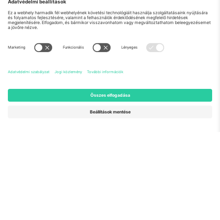
Rólunk
Vállalati szolgáltatások
Csapat
GYIK
TixProtect
Hogyan működik
Impresszum
Szállodák
Felhasználási feltételek
Világbajnokság központ
Partnerprogram
Lépjen kapcsolatba velünk
Irodák és támogatás