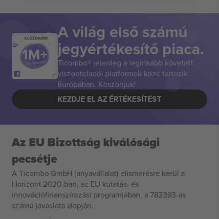
A világ első számú
KÖSZÖNÖM!
jegyértékesítő piaca.
Ticombo® jelenleg a leginkább követett
viszonteladói platformok közé tartozik
Európában. Köszönjük!
KEZDJE EL AZ ÉRTÉKESÍTÉST
Az EU Bizottság kiválósági
pecsétje
A Ticombo GmbH (anyavállalat) elismerésre kerül a
Horizont 2020-ban, az EU kutatás- és
innovációfinanszírozási programjában, a 782393-as
számú javaslata alapján.