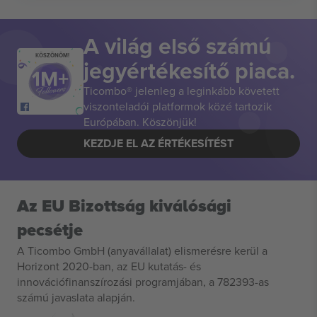
A világ első számú
KÖSZÖNÖM!
jegyértékesítő piaca.
Ticombo® jelenleg a leginkább követett
viszonteladói platformok közé tartozik
Európában. Köszönjük!
KEZDJE EL AZ ÉRTÉKESÍTÉST
Az EU Bizottság kiválósági
pecsétje
A Ticombo GmbH (anyavállalat) elismerésre kerül a
Horizont 2020-ban, az EU kutatás- és
innovációfinanszírozási programjában, a 782393-as
számú javaslata alapján.