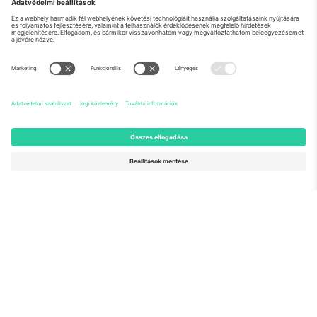
Rólunk
Vállalati szolgáltatások
Csapat
GYIK
TixProtect
Hogyan működik
Impresszum
Szállodák
Felhasználási feltételek
Világbajnokság központ
Partnerprogram
Lépjen kapcsolatba velünk
Irodák és támogatás