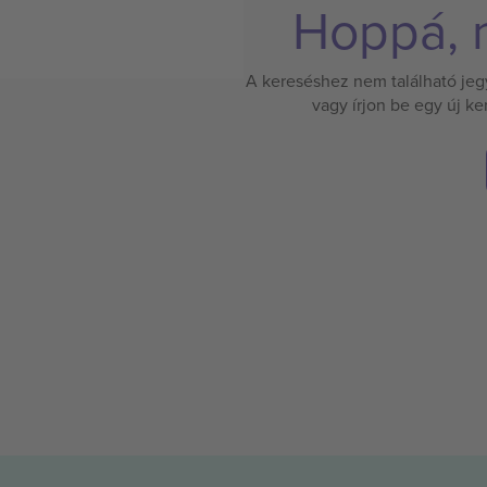
Hoppá, n
A kereséshez nem található jegy.
vagy írjon be egy új k