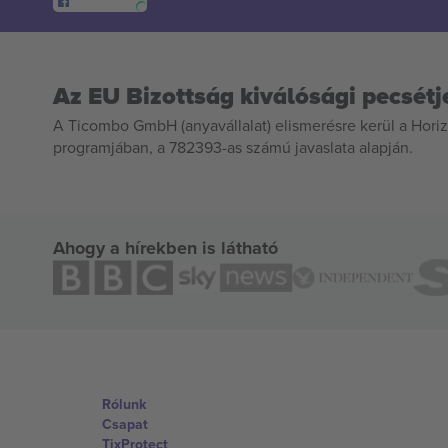
Az EU Bizottság kiválósági pecsétj
A Ticombo GmbH (anyavállalat) elismerésre kerül a Horiz
programjában, a 782393-as számú javaslata alapján.
Ahogy a hírekben is látható
Rólunk
Csapat
TixProtect