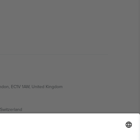
ondon, EC1V 1AW, United Kingdom
Switzerland
ding A1, Office 302, Dubai, United Arab Emirates