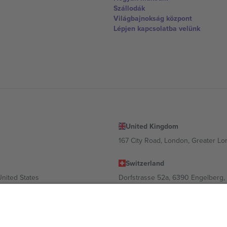
Szállodák
Világbajnokság központ
Lépjen kapcsolatba velünk
United Kingdom
167 City Road, London, Greater L
Switzerland
United States
Dorfstrasse 52a, 6390 Engelberg, 
United Arab Emirates
ulgaria
UAE Dubai Silicon Oasis, DDP Buil