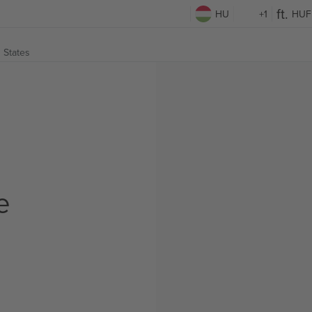
HU
+1
HUF
d States
e