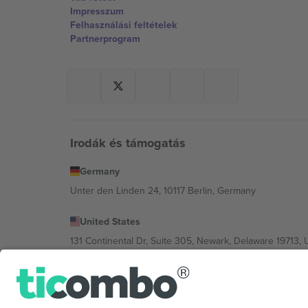
Impresszum
Felhasználási feltételek
Partnerprogram
Irodák és támogatás
Germany
Unter den Linden 24, 10117 Berlin, Germany
United States
131 Continental Dr, Suite 305, Newark, Delaware 19713, 
Bulgaria
Regus Sofia City West, bul Totleben 53-55, 1606 Sofia, B