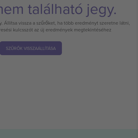
em található jegy.
 Állítsa vissza a szűrőket, ha több eredményt szeretne látni,
eresési kulcsszót az új eredmények megtekintéséhez
SZŰRŐK VISSZAÁLLÍTÁSA