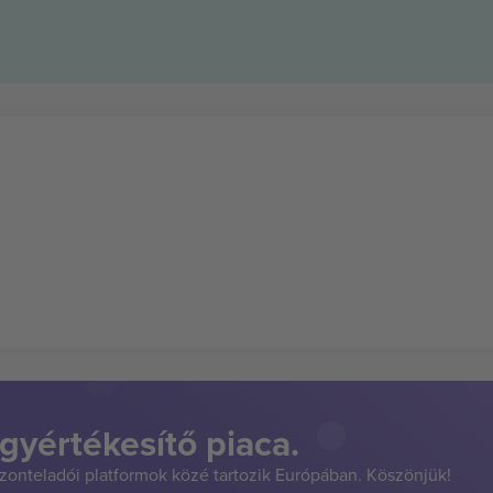
gyértékesítő piaca.
szonteladói platformok közé tartozik Európában. Köszönjük!