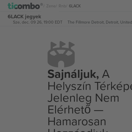
Zene
Rnb
6LACK
6LACK jegyek
Sze, dec. 09 26, 19:00 EDT
The Fillmore Detroit,
Detroit, Unite
Sajnáljuk,
A
Helyszín Térkép
Jelenleg Nem
Elérhető —
Hamarosan