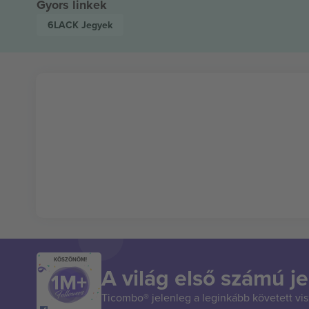
Gyors linkek
6LACK
Jegyek
KÖSZÖNÖM!
A világ első számú je
Ticombo® jelenleg a leginkább követett vi