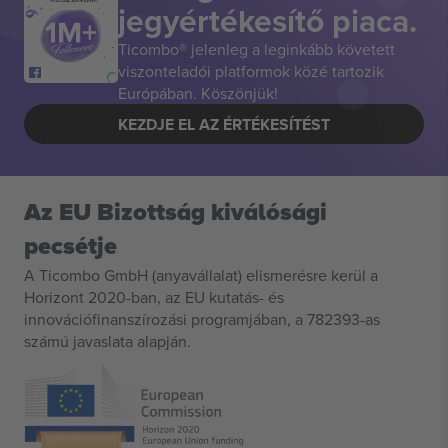
jegyértékesítő piaca.
Ticombo® jelenleg a leginkább követett
viszonteladói platformok közé tartozik
Európában. Köszönjük!
KEZDJE EL AZ ÉRTÉKESÍTÉST
Az EU Bizottság kiválósági
pecsétje
A Ticombo GmbH (anyavállalat) elismerésre kerül a
Horizont 2020-ban, az EU kutatás- és
innovációfinanszírozási programjában, a 782393-as
számú javaslata alapján.