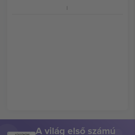
A világ első számú
KÖSZÖNÖM!