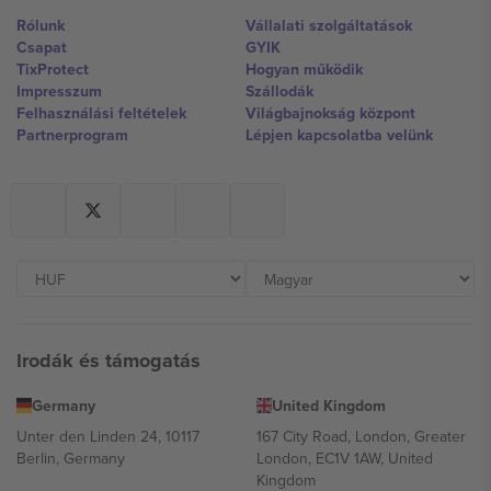
Rólunk
Vállalati szolgáltatások
Csapat
GYIK
TixProtect
Hogyan működik
Impresszum
Szállodák
Felhasználási feltételek
Világbajnokság központ
Partnerprogram
Lépjen kapcsolatba velünk
Irodák és támogatás
Germany
United Kingdom
Unter den Linden 24, 10117
167 City Road, London, Greater
Berlin, Germany
London, EC1V 1AW, United
Kingdom