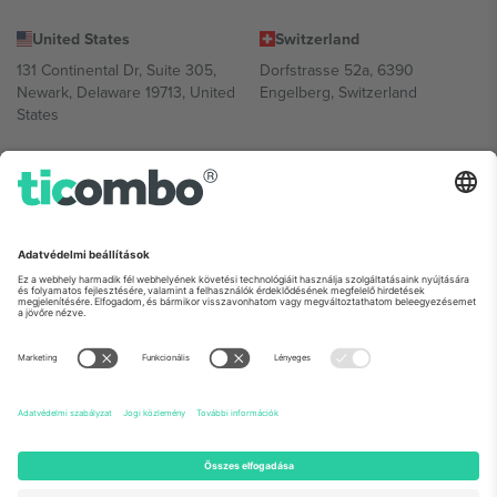
United States
Switzerland
131 Continental Dr, Suite 305,
Dorfstrasse 52a, 6390
Newark, Delaware 19713, United
Engelberg, Switzerland
States
Bulgaria
United Arab Emirates
Regus Sofia City West, bul
UAE Dubai Silicon Oasis, DDP
Totleben 53-55, 1606 Sofia,
Building A1, Office 302, Dubai,
Bulgaria
United Arab Emirates
Mexico
Av Chapultepec 360, Roma
Norte, Cuauhtémoc, 06700
Ciudad de México, CDMX,
Mexico
A platformszolgáltató jogi személye helytől, eseménytől és/vagy
tartománytól függően változhat. A részletekért tekintse meg az
adott esemény oldalát, az Impresszumot és a Feltételeket.,
Impresszum
és
Feltételek.
© 2026 Ticombo. Minden jog fenntartva.