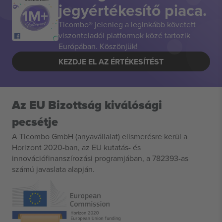
jegyértékesítő piaca.
Ticombo® jelenleg a leginkább követett
viszonteladói platformok közé tartozik
Európában. Köszönjük!
KEZDJE EL AZ ÉRTÉKESÍTÉST
Az EU Bizottság kiválósági
pecsétje
A Ticombo GmbH (anyavállalat) elismerésre kerül a
Horizont 2020-ban, az EU kutatás- és
innovációfinanszírozási programjában, a 782393-as
számú javaslata alapján.