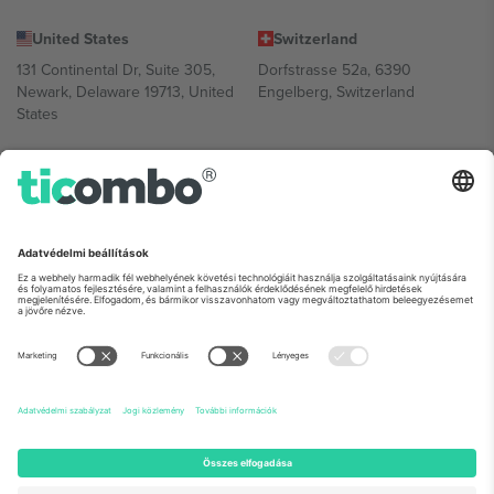
United States
Switzerland
131 Continental Dr, Suite 305,
Dorfstrasse 52a, 6390
Newark, Delaware 19713, United
Engelberg, Switzerland
States
Bulgaria
United Arab Emirates
Regus Sofia City West, bul
UAE Dubai Silicon Oasis, DDP
Totleben 53-55, 1606 Sofia,
Building A1, Office 302, Dubai,
Bulgaria
United Arab Emirates
Mexico
Av Chapultepec 360, Roma
Norte, Cuauhtémoc, 06700
Ciudad de México, CDMX,
Mexico
A platformszolgáltató jogi személye helytől, eseménytől és/vagy
tartománytól függően változhat. A részletekért tekintse meg az
adott esemény oldalát, az Impresszumot és a Feltételeket.,
Impresszum
és
Feltételek.
© 2026 Ticombo. Minden jog fenntartva.