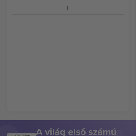
A világ első számú
KÖSZÖNÖM!