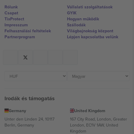
Rólunk
Vállalati szolgáltatások
Csapat
GYIK
TixProtect
Hogyan működik
Impresszum
Szállodák
Felhasználási feltételek
Világbajnokság központ
Partnerprogram
Lépjen kapcsolatba velünk
Irodák és támogatás
Germany
United Kingdom
Unter den Linden 24, 10117
167 City Road, London, Greater
Berlin, Germany
London, EC1V 1AW, United
Kingdom