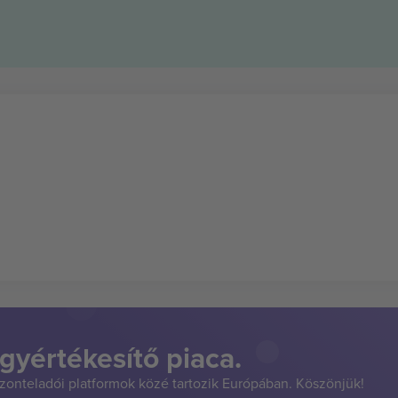
gyértékesítő piaca.
szonteladói platformok közé tartozik Európában. Köszönjük!