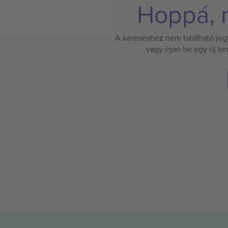
Hoppá, n
A kereséshez nem található jegy.
vagy írjon be egy új k