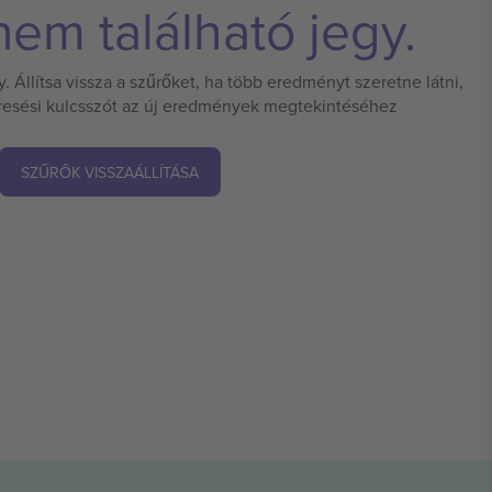
em található jegy.
 Állítsa vissza a szűrőket, ha több eredményt szeretne látni,
eresési kulcsszót az új eredmények megtekintéséhez
SZŰRŐK VISSZAÁLLÍTÁSA