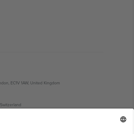
ondon, EC1V 1AW, United Kingdom
Switzerland
ding A1, Office 302, Dubai, United Arab Emirates