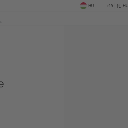
HU
+49
H
s
e