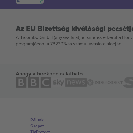
Az EU Bizottság kiválósági pecsétj
A Ticombo GmbH (anyavállalat) elismerésre kerül a Horiz
programjában, a 782393-as számú javaslata alapján.
Ahogy a hírekben is látható
Rólunk
Csapat
TixProtect