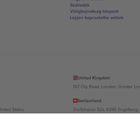
Szállodák
Világbajnokság központ
Lépjen kapcsolatba velünk
United Kingdom
167 City Road, London, Greater L
Switzerland
United States
Dorfstrasse 52a, 6390 Engelberg, 
United Arab Emirates
ulgaria
UAE Dubai Silicon Oasis, DDP Buil