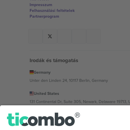
Impresszum
Felhasználási feltételek
Partnerprogram
Irodák és támogatás
Germany
Unter den Linden 24, 10117 Berlin, Germany
United States
131 Continental Dr, Suite 305, Newark, Delaware 19713, 
Bulgaria
Regus Sofia City West, bul Totleben 53-55, 1606 Sofia, B