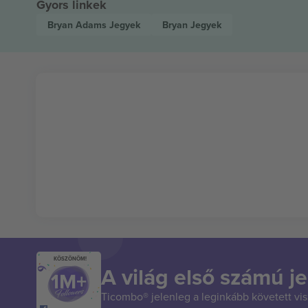
Gyors linkek
Bryan Adams
Jegyek
Bryan
Jegyek
KÖSZÖNÖM!
A világ első számú je
Ticombo® jelenleg a leginkább követett vi