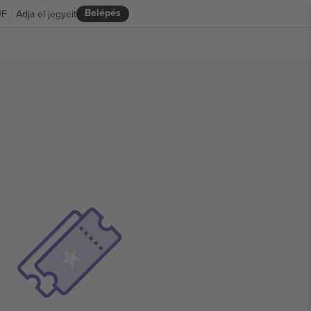
Belépés
UF
Adja el jegyeit