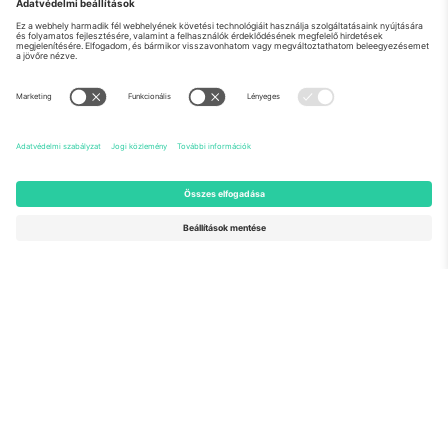
Rólunk
Vállalati szolgáltatások
Csapat
GYIK
TixProtect
Hogyan működik
Impresszum
Szállodák
Felhasználási feltételek
Világbajnokság központ
Partnerprogram
Lépjen kapcsolatba velünk
Irodák és támogatás