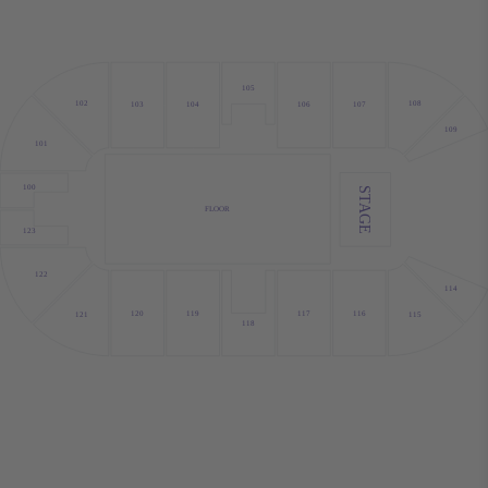
105
108
102
103
104
106
107
109
101
100
STAGE
FLOOR
123
122
114
120
119
117
116
115
121
118