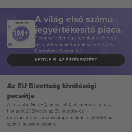
A világ első számú
KÖSZÖNÖM!
jegyértékesítő piaca.
Ticombo® jelenleg a leginkább követett
viszonteladói platformok közé tartozik
Európában. Köszönjük!
KEZDJE EL AZ ÉRTÉKESÍTÉST
Az EU Bizottság kiválósági
pecsétje
A Ticombo GmbH (anyavállalat) elismerésre kerül a
Horizont 2020-ban, az EU kutatás- és
innovációfinanszírozási programjában, a 782393-as
számú javaslata alapján.