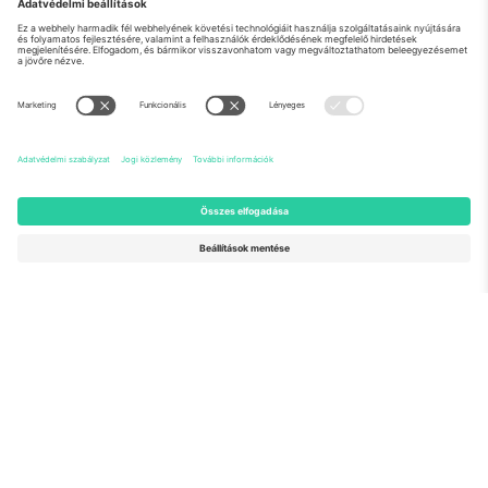
Rólunk
Vállalati szolgáltatások
Csapat
GYIK
TixProtect
Hogyan működik
Impresszum
Szállodák
Felhasználási feltételek
Világbajnokság központ
Partnerprogram
Lépjen kapcsolatba velünk
Irodák és támogatás