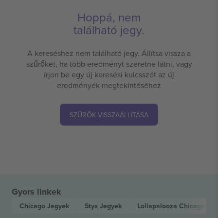
Hoppá, nem
található jegy.
A kereséshez nem található jegy. Állítsa vissza a
szűrőket, ha több eredményt szeretne látni, vagy
írjon be egy új keresési kulcsszót az új
eredmények megtekintéséhez
SZŰRŐK VISSZAÁLLÍTÁSA
Gyors linkek
Chicago
Jegyek
Styx
Jegyek
Lollapalooza Chicago
Jeg