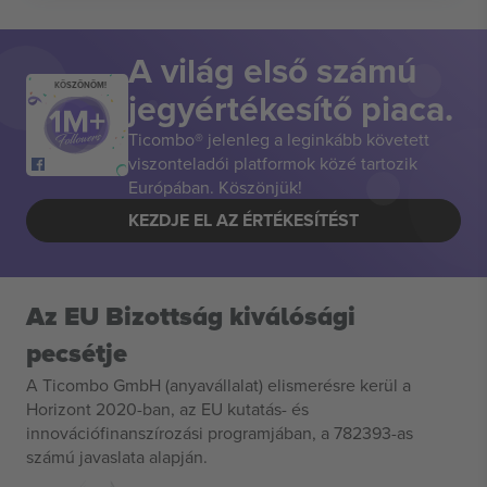
A világ első számú
KÖSZÖNÖM!
jegyértékesítő piaca.
Ticombo® jelenleg a leginkább követett
viszonteladói platformok közé tartozik
Európában. Köszönjük!
KEZDJE EL AZ ÉRTÉKESÍTÉST
Az EU Bizottság kiválósági
pecsétje
A Ticombo GmbH (anyavállalat) elismerésre kerül a
Horizont 2020-ban, az EU kutatás- és
innovációfinanszírozási programjában, a 782393-as
számú javaslata alapján.