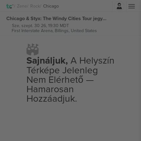
Belépés
Zene
Rock
Chicago
Chicago & Styx: The Windy Cities Tour jegyek
Sze, szept. 30 26, 19:30 MDT
First Interstate Arena,
Billings, United States
Sajnáljuk,
A Helyszín
Térképe Jelenleg
Nem Elérhető —
Hamarosan
Hozzáadjuk.