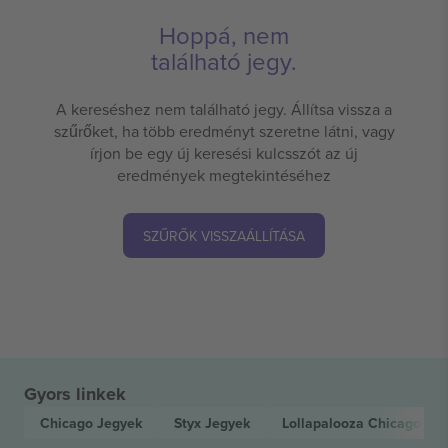
Hoppá, nem
található jegy.
A kereséshez nem található jegy. Állítsa vissza a
szűrőket, ha több eredményt szeretne látni, vagy
írjon be egy új keresési kulcsszót az új
eredmények megtekintéséhez
SZŰRŐK VISSZAÁLLÍTÁSA
Gyors linkek
Chicago
Jegyek
Styx
Jegyek
Lollapalooza Chicago
Jeg