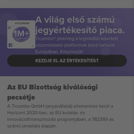
A világ első számú
KÖSZÖNÖM!
jegyértékesítő piaca.
Ticombo® jelenleg a leginkább követett
viszonteladói platformok közé tartozik
Európában. Köszönjük!
KEZDJE EL AZ ÉRTÉKESÍTÉST
Az EU Bizottság kiválósági
pecsétje
A Ticombo GmbH (anyavállalat) elismerésre kerül a
Horizont 2020-ban, az EU kutatás- és
innovációfinanszírozási programjában, a 782393-as
számú javaslata alapján.