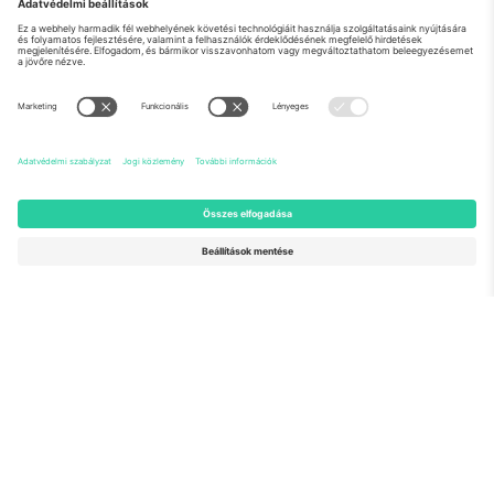
Rólunk
Vállalati szolgáltatások
Csapat
GYIK
TixProtect
Hogyan működik
Impresszum
Szállodák
Felhasználási feltételek
Világbajnokság központ
Partnerprogram
Lépjen kapcsolatba velünk
Irodák és támogatás