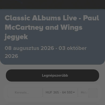
Classic ALbums Live - Paul
McCartney and Wings
jegyek
08 augusztus 2026 - 03 október
2026
Legnépszerűbb
HUF
365
-
64 593
Helyszínek