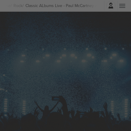
Belépés
Zene
Rock
Classic ALbums Live - Paul McCartney and Wings Jegyek