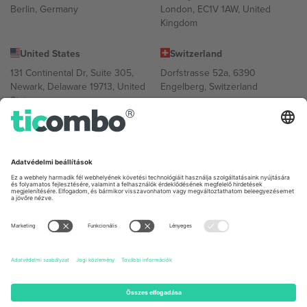
Berlin, Germany
London, EC1V 1AW, United
Kingdom
United States
Switzerland
131 Continental Dr, Suite 305,
Dorfstrasse 52a, 6390
Newark, Delaware 19713, United
Engelberg, Switzerland
States
Bulgaria
United Arab Emirates
Regus Sofia City West, bul
UAE Dubai Silicon Oasis, DDP
Totleben 53-55, 1606 Sofia,
Building A1, Office 302, Dubai,
Bulgaria
United Arab Emirates
Mexico
Av Chapultepec 360, Roma
Norte, Cuauhtémoc, 06700
Ciudad de México, CDMX,
Mexico
A platformszolgáltató jogi személye helytől, eseménytől és/vagy
tartománytól függően változhat. A részletekért tekintse meg az