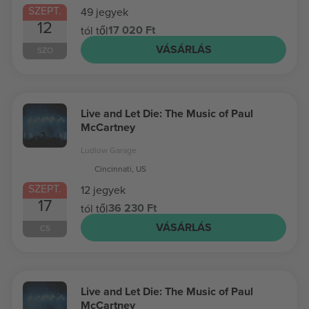
SZEPT.
49 jegyek
12
17 020 Ft
tól től
VÁSÁRLÁS
SZO
Live and Let Die: The Music of Paul
McCartney
Ludlow Garage
Cincinnati, US
SZEPT.
12 jegyek
17
36 230 Ft
tól től
VÁSÁRLÁS
CS
Live and Let Die: The Music of Paul
McCartney