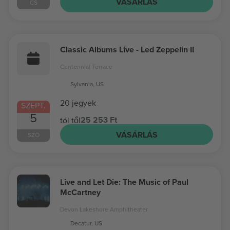
VÁSÁRLÁS
CS
Classic Albums Live - Led Zeppelin II
Centennial Terrace
Sylvania, US
20 jegyek
SZEPT.
5
25 253 Ft
tól től
VÁSÁRLÁS
SZO
Live and Let Die: The Music of Paul
McCartney
Devon Lakeshore Amphitheater
Decatur, US