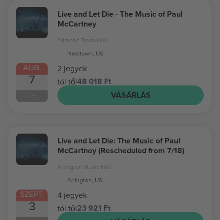
Live and Let Die - The Music of Paul
McCartney
Edmond Town Hall
Newtown, US
AUG.
2 jegyek
7
48 018 Ft
tól től
VÁSÁRLÁS
P
Live and Let Die: The Music of Paul
McCartney (Rescheduled from 7/18)
Arlington Music Hall
Arlington, US
SZEPT.
4 jegyek
3
23 921 Ft
tól től