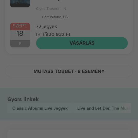
Clyde Theatre - IN
Fort Wayne, US
SZEPT.
72 jegyek
18
20 932 Ft
tól től
VÁSÁRLÁS
P
MUTASS TÖBBET - 8 ESEMÉNY
Gyors linkek
Classic Albums Live
Jegyek
Live and Let Die: The Music 