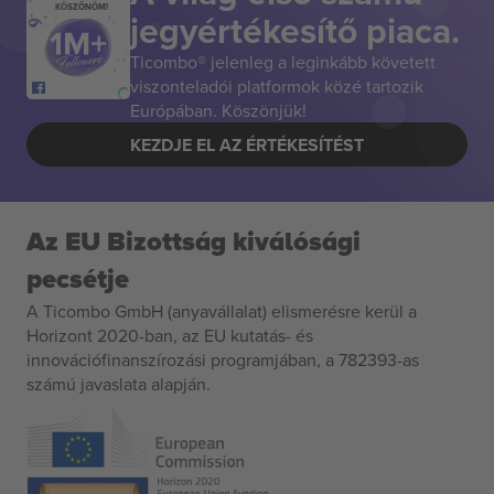
KÖSZÖNÖM!
jegyértékesítő piaca.
Ticombo® jelenleg a leginkább követett
viszonteladói platformok közé tartozik
Európában. Köszönjük!
KEZDJE EL AZ ÉRTÉKESÍTÉST
Az EU Bizottság kiválósági
pecsétje
A Ticombo GmbH (anyavállalat) elismerésre kerül a
Horizont 2020-ban, az EU kutatás- és
innovációfinanszírozási programjában, a 782393-as
számú javaslata alapján.