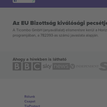
Az EU Bizottság kiválósági pecsétj
A Ticombo GmbH (anyavállalat) elismerésre kerül a Horiz
programjában, a 782393-as számú javaslata alapján.
Ahogy a hírekben is látható
Rólunk
Csapat
TixProtect