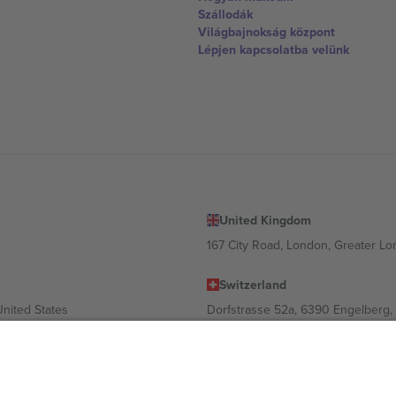
Szállodák
Világbajnokság központ
Lépjen kapcsolatba velünk
United Kingdom
167 City Road, London, Greater L
Switzerland
United States
Dorfstrasse 52a, 6390 Engelberg, 
United Arab Emirates
ulgaria
UAE Dubai Silicon Oasis, DDP Buil