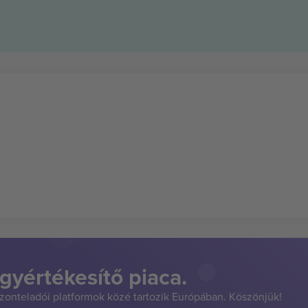
gyértékesítő piaca.
szonteladói platformok közé tartozik Európában. Köszönjük!