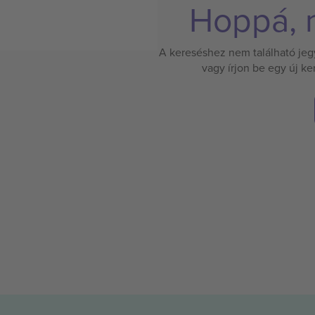
Hoppá, n
A kereséshez nem található jegy.
vagy írjon be egy új k