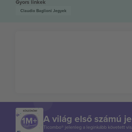
Gyors linkek
Claudio Baglioni
Jegyek
KÖSZÖNÖM!
A világ első számú je
Ticombo® jelenleg a leginkább követett vi