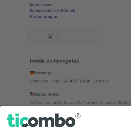
Impresszum
Felhasználási feltételek
Partnerprogram
Irodák és támogatás
Germany
Unter den Linden 24, 10117 Berlin, Germany
United States
131 Continental Dr, Suite 305, Newark, Delaware 19713, 
Bulgaria
Regus Sofia City West, bul Totleben 53-55, 1606 Sofia, B