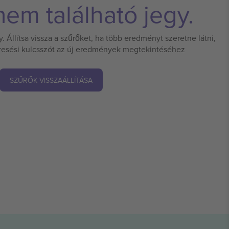
em található jegy.
 Állítsa vissza a szűrőket, ha több eredményt szeretne látni,
eresési kulcsszót az új eredmények megtekintéséhez
SZŰRŐK VISSZAÁLLÍTÁSA