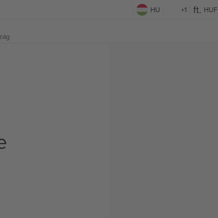
HU
+1
HUF
zág
e