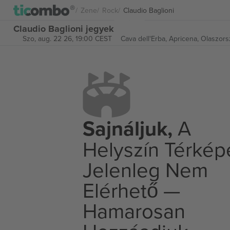
Zene
Rock
Claudio Baglioni
Claudio Baglioni jegyek
Szo, aug. 22 26, 19:00 CEST
Cava dell'Erba,
Apricena, Olaszors
Sajnáljuk,
A
Helyszín Térkép
Jelenleg Nem
Elérhető —
Hamarosan