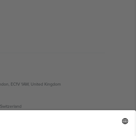
ondon, EC1V 1AW, United Kingdom
Switzerland
ding A1, Office 302, Dubai, United Arab Emirates