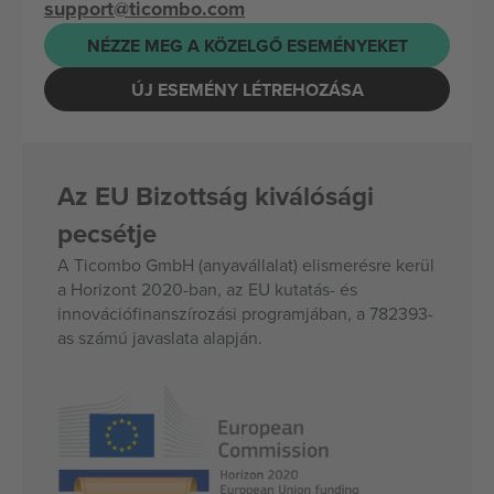
support@ticombo.com
NÉZZE MEG A KÖZELGŐ ESEMÉNYEKET
ÚJ ESEMÉNY LÉTREHOZÁSA
Az EU Bizottság kiválósági
pecsétje
A Ticombo GmbH (anyavállalat) elismerésre kerül
a Horizont 2020-ban, az EU kutatás- és
innovációfinanszírozási programjában, a 782393-
as számú javaslata alapján.