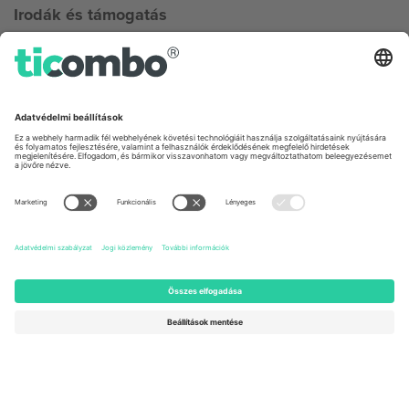
Irodák és támogatás
Germany
United Kingdom
Unter den Linden 24, 10117
167 City Road, London, Greater
Berlin, Germany
London, EC1V 1AW, United
Kingdom
United States
Switzerland
131 Continental Dr, Suite 305,
Dorfstrasse 52a, 6390
Newark, Delaware 19713, United
Engelberg, Switzerland
States
Bulgaria
United Arab Emirates
Regus Sofia City West, bul
UAE Dubai Silicon Oasis, DDP
Totleben 53-55, 1606 Sofia,
Building A1, Office 302, Dubai,
Bulgaria
United Arab Emirates
Mexico
Av Chapultepec 360, Roma
Norte, Cuauhtémoc, 06700