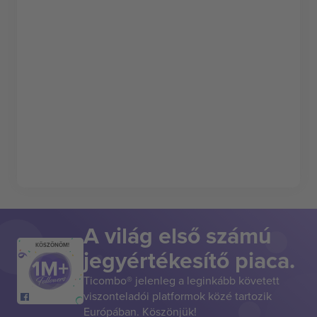
A világ első számú
KÖSZÖNÖM!
jegyértékesítő piaca.
Ticombo® jelenleg a leginkább követett
viszonteladói platformok közé tartozik
Európában. Köszönjük!