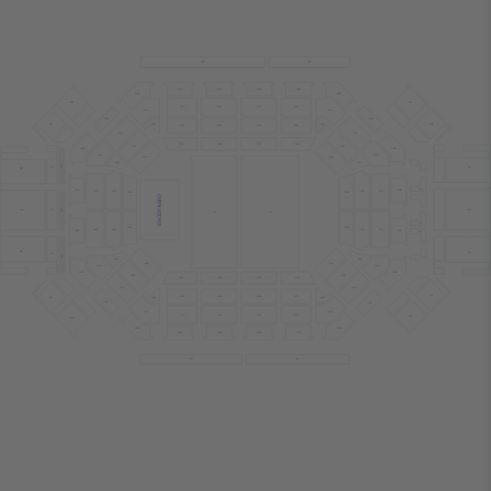
405
406
105R
107R
108R
106R
104R
109R
407
404
105G
106G
107G
108G
104G
109G
110R
103R
408
403
104E
109E
105E
106E
107E
108E
103G
110G
105B
108B
106B
107B
110E
103E
111R
102R
102G
111G
103B
110B
102E
111E
202
302
409
402
303
101R
112R
101E
112E
101G
112G
112B
101B
ESCENARIO
410
301
201
401
140
139
304
100B
113B
100G
113G
100E
113E
100R
113R
305
400
411
300
200
123E
114E
100B
115B
123G
114G
123R
114R
122E
115E
119B
118B
120B
117B
115G
122G
412
120E
119E
118E
117E
116E
121E
417
122R
115R
121G
116G
120G
119G
118G
117G
413
416
121R
116R
119R
118R
117R
120R
415
414