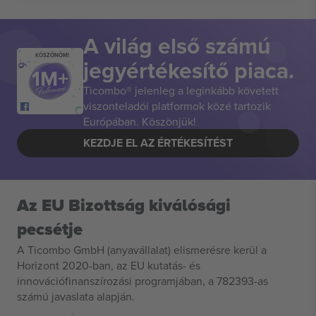
A világ első számú
KÖSZÖNÖM!
jegyértékesítő piaca.
Ticombo® jelenleg a leginkább követett
viszonteladói platformok közé tartozik
Európában. Köszönjük!
KEZDJE EL AZ ÉRTÉKESÍTÉST
Az EU Bizottság kiválósági
pecsétje
A Ticombo GmbH (anyavállalat) elismerésre kerül a
Horizont 2020-ban, az EU kutatás- és
innovációfinanszírozási programjában, a 782393-as
számú javaslata alapján.