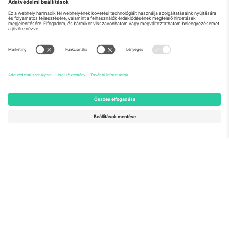
Rólunk
Vállalati szolgáltatások
Csapat
GYIK
TixProtect
Hogyan működik
Impresszum
Szállodák
Felhasználási feltételek
Világbajnokság központ
Partnerprogram
Lépjen kapcsolatba velünk
Irodák és támogatás