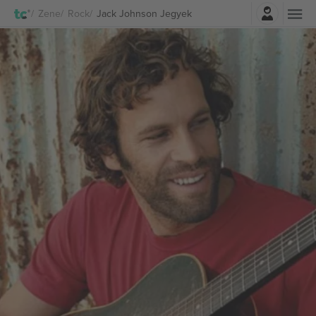
Belépés
Zene
Rock
Jack Johnson Jegyek