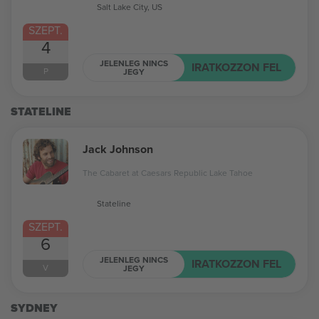
Salt Lake City, US
SZEPT.
4
JELENLEG NINCS
IRATKOZZON FEL
P
JEGY
STATELINE
Jack Johnson
The Cabaret at Caesars Republic Lake Tahoe
Stateline
SZEPT.
6
JELENLEG NINCS
IRATKOZZON FEL
V
JEGY
SYDNEY