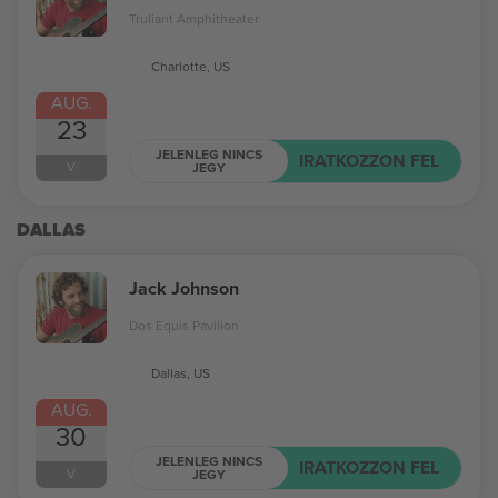
Truliant Amphitheater
Charlotte, US
AUG.
23
JELENLEG NINCS
IRATKOZZON FEL
V
JEGY
DALLAS
Jack Johnson
Dos Equis Pavilion
Dallas, US
AUG.
30
JELENLEG NINCS
IRATKOZZON FEL
V
JEGY