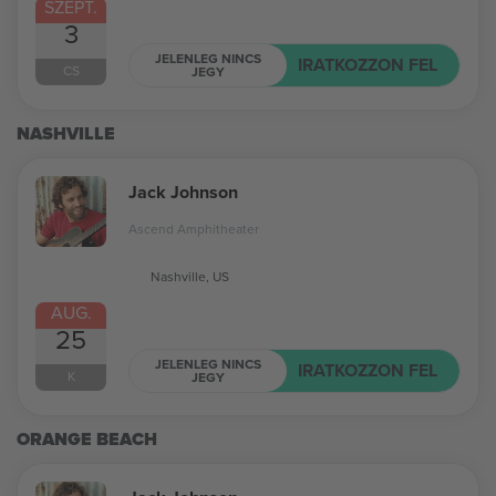
SZEPT.
3
JELENLEG NINCS
IRATKOZZON FEL
CS
JEGY
NASHVILLE
Jack Johnson
Ascend Amphitheater
Nashville, US
AUG.
25
JELENLEG NINCS
IRATKOZZON FEL
K
JEGY
ORANGE BEACH