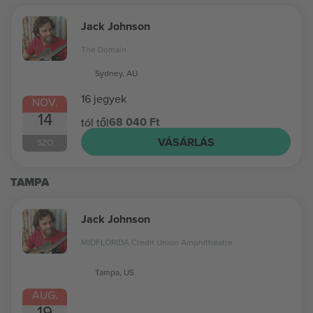
Jack Johnson
The Domain
Sydney, AU
16 jegyek
NOV.
14
68 040 Ft
tól től
VÁSÁRLÁS
SZO
TAMPA
Jack Johnson
MIDFLORIDA Credit Union Amphitheatre
Tampa, US
AUG.
19