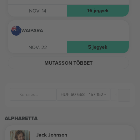
16
jegyek
NOV. 14
WAIPARA
5
jegyek
NOV. 22
MUTASSON TÖBBET
HUF
60 668
-
157 152
Helyszínek
ALPHARETTA
Jack Johnson