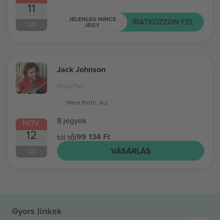
11
JELENLEG NINCS
IRATKOZZON FEL
SZE
JEGY
Jack Johnson
Kings Park
West Perth, AU
8 jegyek
NOV.
12
99 134 Ft
tól től
VÁSÁRLÁS
CS
Gyors linkek