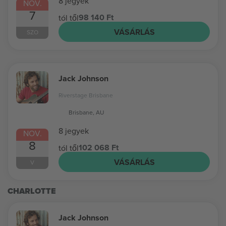
8 jegyek
NOV.
7
98 140 Ft
tól től
VÁSÁRLÁS
SZO
Jack Johnson
Riverstage Brisbane
Brisbane, AU
8 jegyek
NOV.
8
102 068 Ft
tól től
VÁSÁRLÁS
V
CHARLOTTE
Jack Johnson