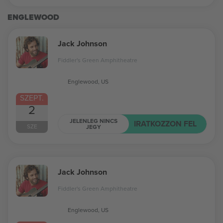
ENGLEWOOD
Jack Johnson
Fiddler's Green Amphitheatre
Englewood, US
SZEPT.
2
JELENLEG NINCS
IRATKOZZON FEL
SZE
JEGY
Jack Johnson
Fiddler's Green Amphitheatre
Englewood, US