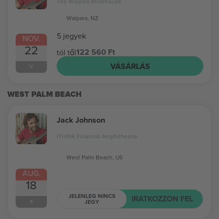
The Waipara Winehouse
Waipara, NZ
5 jegyek
NOV.
22
122 560 Ft
tól től
VÁSÁRLÁS
V
WEST PALM BEACH
Jack Johnson
iTHINK Financial Amphitheatre
West Palm Beach, US
AUG.
18
JELENLEG NINCS
IRATKOZZON FEL
K
JEGY