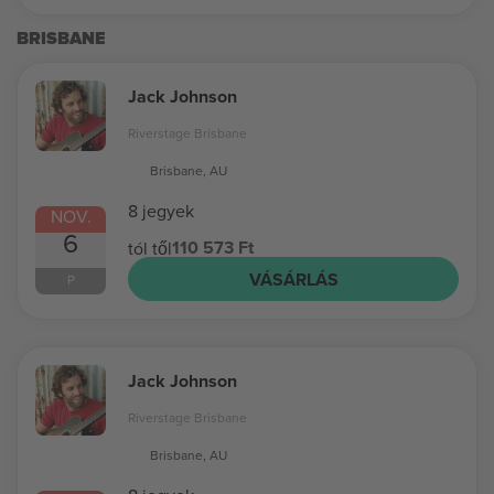
BRISBANE
Jack Johnson
Riverstage Brisbane
Brisbane, AU
8 jegyek
NOV.
6
110 573 Ft
tól től
VÁSÁRLÁS
P
Jack Johnson
Riverstage Brisbane
Brisbane, AU