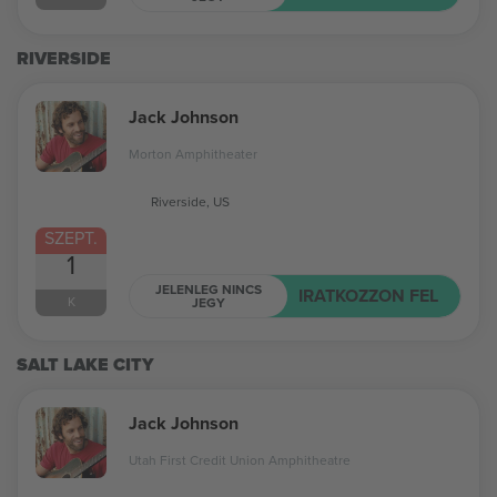
RIVERSIDE
Jack Johnson
Morton Amphitheater
Riverside, US
SZEPT.
1
JELENLEG NINCS
IRATKOZZON FEL
K
JEGY
SALT LAKE CITY
Jack Johnson
Utah First Credit Union Amphitheatre