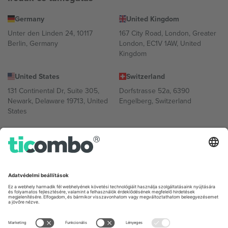
Germany
United Kingdom
Unter den Linden 24, 10117
167 City Road, London, Greater
Berlin, Germany
London, EC1V 1AW, United
Kingdom
United States
Switzerland
131 Continental Dr, Suite 305,
Dorfstrasse 52a, 6390
Newark, Delaware 19713, United
Engelberg, Switzerland
States
Bulgaria
United Arab Emirates
Regus Sofia City West, bul
UAE Dubai Silicon Oasis, DDP
Totleben 53-55, 1606 Sofia,
Building A1, Office 302, Dubai,
Bulgaria
United Arab Emirates
Mexico
Av Chapultepec 360, Roma
Norte, Cuauhtémoc, 06700
Ciudad de México, CDMX,