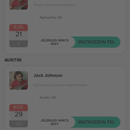
Ameris Bank Amphitheatre
Alpharetta, US
AUG.
21
JELENLEG NINCS
IRATKOZZON FEL
P
JEGY
AUSTIN
Jack Johnson
Germania Insurance Amphitheater
Austin, US
AUG.
29
JELENLEG NINCS
IRATKOZZON FEL
SZO
JEGY