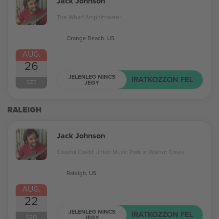
Jack Johnson
The Wharf Amphitheater
Orange Beach, US
AUG.
26
JELENLEG NINCS
IRATKOZZON FEL
SZE
JEGY
RALEIGH
Jack Johnson
Coastal Credit Union Music Park at Walnut Creek
Raleigh, US
AUG.
22
JELENLEG NINCS
IRATKOZZON FEL
SZO
JEGY