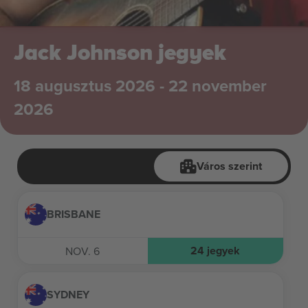
Jack Johnson jegyek
18 augusztus 2026 - 22 november
2026
Város szerint
BRISBANE
24
jegyek
NOV. 6
SYDNEY