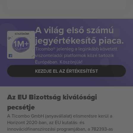
A világ első számú
KÖSZÖNÖM!
jegyértékesítő piaca.
Ticombo® jelenleg a leginkább követett
viszonteladói platformok közé tartozik
Európában. Köszönjük!
KEZDJE EL AZ ÉRTÉKESÍTÉST
Az EU Bizottság kiválósági
pecsétje
A Ticombo GmbH (anyavállalat) elismerésre kerül a
Horizont 2020-ban, az EU kutatás- és
innovációfinanszírozási programjában, a 782393-as