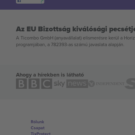
Az EU Bizottság kiválósági pecsétj
A Ticombo GmbH (anyavállalat) elismerésre kerül a Horiz
programjában, a 782393-as számú javaslata alapján.
Ahogy a hírekben is látható
Rólunk
Csapat
TixProtect