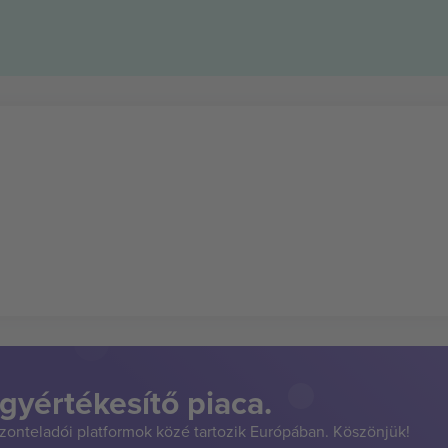
gyértékesítő piaca.
szonteladói platformok közé tartozik Európában. Köszönjük!