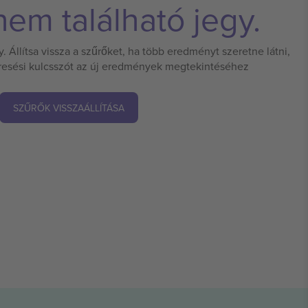
em található jegy.
 Állítsa vissza a szűrőket, ha több eredményt szeretne látni,
eresési kulcsszót az új eredmények megtekintéséhez
SZŰRŐK VISSZAÁLLÍTÁSA