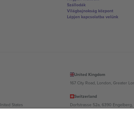
Szállodák
Világbajnokság központ
Lépjen kapcsolatba velünk
United Kingdom
167 City Road, London, Greater L
Switzerland
United States
Dorfstrasse 52a, 6390 Engelberg, 
United Arab Emirates
ulgaria
UAE Dubai Silicon Oasis, DDP Buil