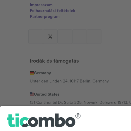
Impresszum
Felhasználási feltételek
Partnerprogram
Irodák és támogatás
Germany
Unter den Linden 24, 10117 Berlin, Germany
United States
131 Continental Dr, Suite 305, Newark, Delaware 19713, 
Bulgaria
Regus Sofia City West, bul Totleben 53-55, 1606 Sofia, B