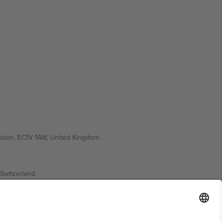
ondon, EC1V 1AW, United Kingdom
Switzerland
ding A1, Office 302, Dubai, United Arab Emirates