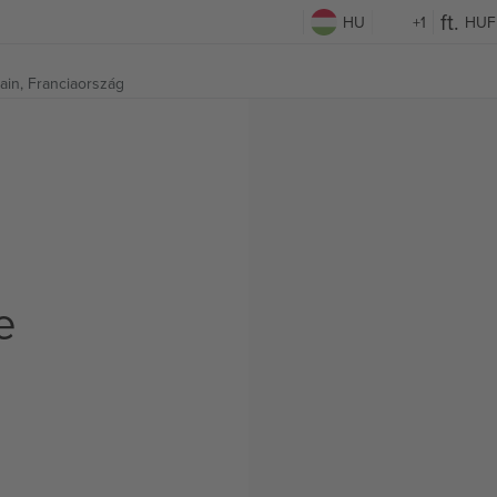
HU
+1
HUF
lain, Franciaország
e