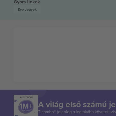
Gyors linkek
Kyo
Jegyek
KÖSZÖNÖM!
A világ első számú je
Ticombo® jelenleg a leginkább követett vi