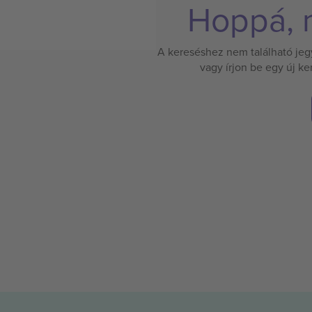
Hoppá, n
A kereséshez nem található jegy.
vagy írjon be egy új k