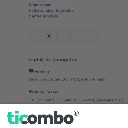
Impresszum
Felhasználási feltételek
Partnerprogram
Irodák és támogatás
Germany
Unter den Linden 24, 10117 Berlin, Germany
United States
131 Continental Dr, Suite 305, Newark, Delaware 19713, 
Bulgaria
Regus Sofia City West, bul Totleben 53-55, 1606 Sofia, B