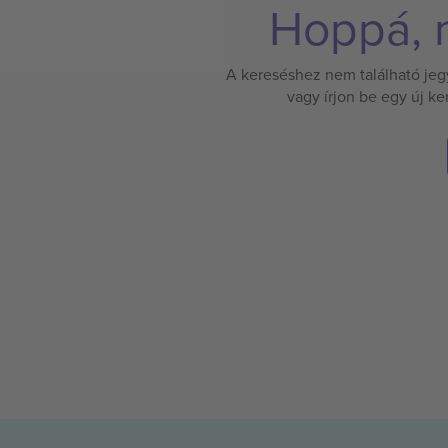
Hoppá, n
A kereséshez nem található jegy.
vagy írjon be egy új k