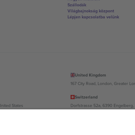
Szállodák
Világbajnokság központ
Lépjen kapcsolatba velünk
United Kingdom
167 City Road, London, Greater L
Switzerland
United States
Dorfstrasse 52a, 6390 Engelberg, 
United Arab Emirates
ulgaria
UAE Dubai Silicon Oasis, DDP Buil