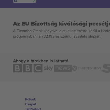
Az EU Bizottság kiválósági pecsétj
A Ticombo GmbH (anyavállalat) elismerésre kerül a Horiz
programjában, a 782393-as számú javaslata alapján.
Ahogy a hírekben is látható
Rólunk
Csapat
TixProtect