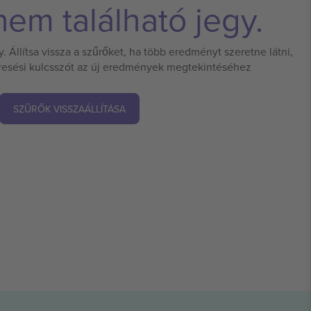
em található jegy.
 Állítsa vissza a szűrőket, ha több eredményt szeretne látni,
eresési kulcsszót az új eredmények megtekintéséhez
SZŰRŐK VISSZAÁLLÍTÁSA