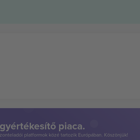
gyértékesítő piaca.
szonteladói platformok közé tartozik Európában. Köszönjük!