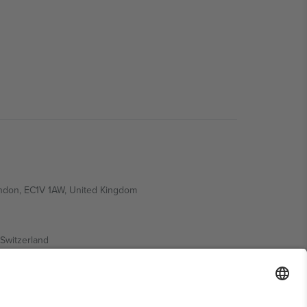
ondon, EC1V 1AW, United Kingdom
Switzerland
ding A1, Office 302, Dubai, United Arab Emirates