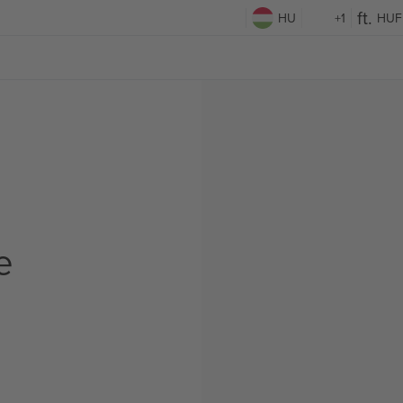
HU
+1
HUF
e