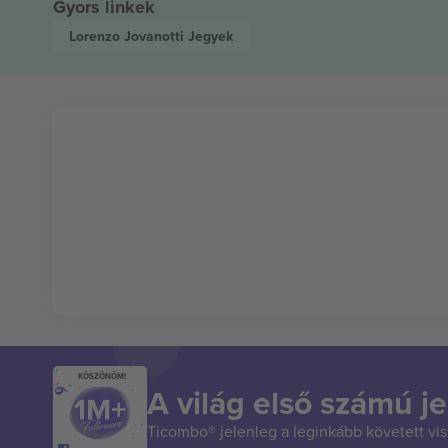
Gyors linkek
Lorenzo Jovanotti
Jegyek
KÖSZÖNÖM!
A világ első számú je
Ticombo® jelenleg a leginkább követett vi