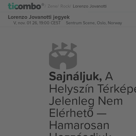
Zene
Rock
Lorenzo Jovanotti
Lorenzo Jovanotti jegyek
V, nov. 01 26, 19:00 CEST
Sentrum Scene,
Oslo, Norway
Sajnáljuk,
A
Helyszín Térkép
Jelenleg Nem
Elérhető —
Hamarosan