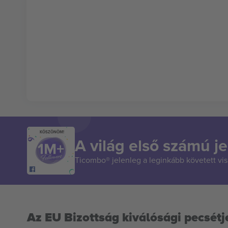
KÖSZÖNÖM!
A világ első számú je
Ticombo® jelenleg a leginkább követett vi
Az EU Bizottság kiválósági pecsétj