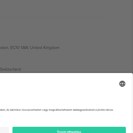
ondon, EC1V 1AW, United Kingdom
Switzerland
ding A1, Office 302, Dubai, United Arab Emirates
 adott esemény oldalát, az Impresszumot és a