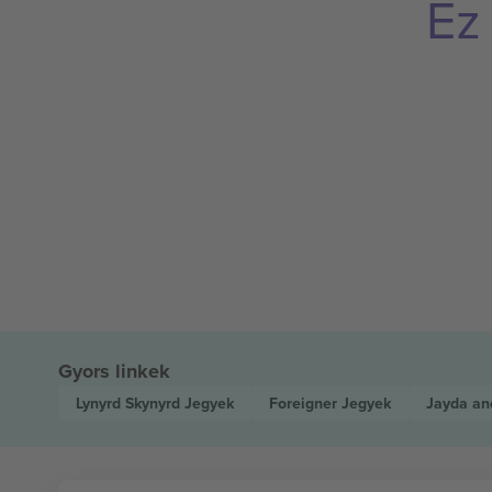
Ez
Gyors linkek
Lynyrd Skynyrd
Jegyek
Foreigner
Jegyek
Jayda an