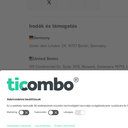
Irodák és támogatás
Germany
Unter den Linden 24, 10117 Berlin, Germany
United States
131 Continental Dr, Suite 305, Newark, Delaware 19713, 
Bulgaria
Regus Sofia City West, bul Totleben 53-55, 1606 Sofia, B
Mexico
Av Chapultepec 360, Roma Norte, Cuauhtémoc, 06700
A platformszolgáltató jogi személye helytől, eseménytől
Feltételeket.,
Impresszum
és
Feltételek.
© 2026 Ticombo