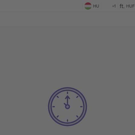
HU
+1
HUF