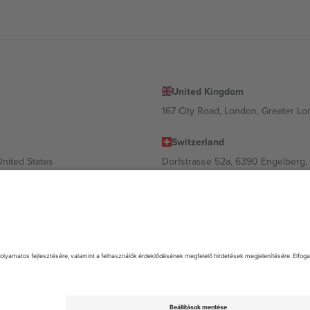
United Kingdom
167 City Road, London, Greater L
Switzerland
United States
Dorfstrasse 52a, 6390 Engelberg, 
United Arab Emirates
ulgaria
UAE Dubai Silicon Oasis, DDP Buil
 Ciudad de México, CDMX, Mexico
 és/vagy tartománytól függően változhat. A részletekért tekintse meg az
. Minden jog fenntartva.