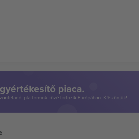
gyértékesítő piaca.
szonteladói platformok közé tartozik Európában. Köszönjük!
e