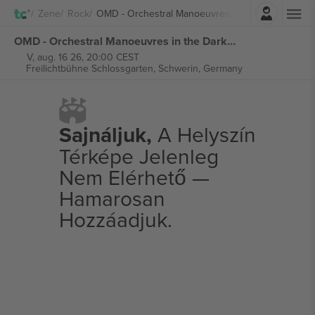
Belépés
Zene
Rock
OMD - Orchestral Manoeuvres In The Dark
OMD - Orchestral Manoeuvres in the Dark jegyek
V, aug. 16 26, 20:00 CEST
Freilichtbühne Schlossgarten,
Schwerin, Germany
Sajnáljuk,
A Helyszín
Térképe Jelenleg
Nem Elérhető —
Hamarosan
Hozzáadjuk.