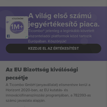
A világ első számú
KÖSZÖNÖM!
jegyértékesítő piaca.
Ticombo® jelenleg a leginkább követett
viszonteladói platformok közé tartozik
Európában. Köszönjük!
KEZDJE EL AZ ÉRTÉKESÍTÉST
Az EU Bizottság kiválósági
pecsétje
A Ticombo GmbH (anyavállalat) elismerésre kerül a
Horizont 2020-ban, az EU kutatás- és
innovációfinanszírozási programjában, a 782393-as
számú javaslata alapján.