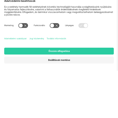
Rólunk
Vállalati szolgáltatások
Csapat
GYIK
TixProtect
Hogyan működik
Impresszum
Szállodák
Felhasználási feltételek
Világbajnokság központ
Partnerprogram
Lépjen kapcsolatba velünk
Irodák és támogatás