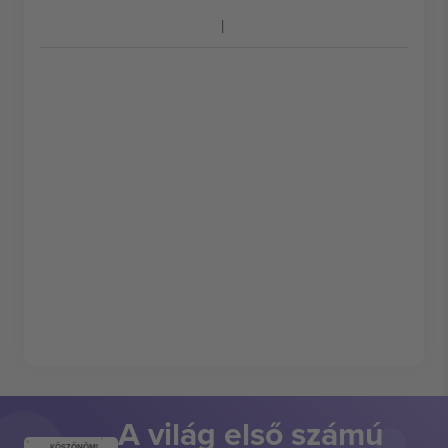
A világ első számú
KÖSZÖNÖM!