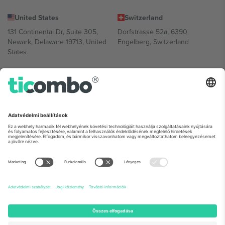
United States
Switzerland
131 Continental Dr, Suite 305,
Dorfstrasse 52a, 6390
Newark, Delaware 19713, United
Engelberg, Switzerland
States
Bulgaria
United Arab Emirates
Regus Sofia City West, bul
UAE Dubai Silicon Oasis, DDP
Totleben 53-55, 1606 Sofia,
Building A1, Office 302, Dubai,
Bulgaria
United Arab Emirates
Mexico
Av Chapultepec 360, Roma
Norte, Cuauhtémoc, 06700
Ciudad de México, CDMX,
Mexico
A platformszolgáltató jogi személye helytől, eseménytől és/vagy
tartománytól függően változhat. A részletekért tekintse meg az
adott esemény oldalát, az Impresszumot és a Feltételeket.,
Impresszum
és
Feltételek.
© 2026 Ticombo. Minden jog fenntartva.