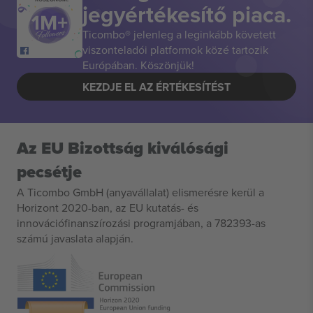
jegyértékesítő piaca.
Ticombo® jelenleg a leginkább követett
viszonteladói platformok közé tartozik
Európában. Köszönjük!
KEZDJE EL AZ ÉRTÉKESÍTÉST
Az EU Bizottság kiválósági
pecsétje
A Ticombo GmbH (anyavállalat) elismerésre kerül a
Horizont 2020-ban, az EU kutatás- és
innovációfinanszírozási programjában, a 782393-as
számú javaslata alapján.