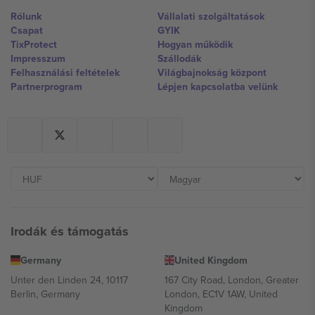
Rólunk
Vállalati szolgáltatások
Csapat
GYIK
TixProtect
Hogyan működik
Impresszum
Szállodák
Felhasználási feltételek
Világbajnokság központ
Partnerprogram
Lépjen kapcsolatba velünk
Irodák és támogatás
Germany
United Kingdom
Unter den Linden 24, 10117
167 City Road, London, Greater
Berlin, Germany
London, EC1V 1AW, United
Kingdom