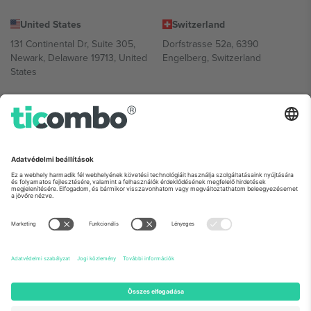
United States
Switzerland
131 Continental Dr, Suite 305,
Dorfstrasse 52a, 6390
Newark, Delaware 19713, United
Engelberg, Switzerland
States
Bulgaria
United Arab Emirates
Regus Sofia City West, bul
UAE Dubai Silicon Oasis, DDP
Totleben 53-55, 1606 Sofia,
Building A1, Office 302, Dubai,
Bulgaria
United Arab Emirates
Mexico
Av Chapultepec 360, Roma
Norte, Cuauhtémoc, 06700
Ciudad de México, CDMX,
Mexico
A platformszolgáltató jogi személye helytől, eseménytől és/vagy
tartománytól függően változhat. A részletekért tekintse meg az
adott esemény oldalát, az Impresszumot és a Feltételeket.,
Impresszum
és
Feltételek.
© 2026 Ticombo. Minden jog fenntartva.