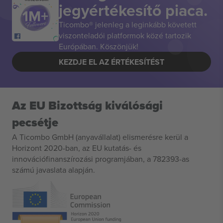
jegyértékesítő piaca.
Ticombo® jelenleg a leginkább követett
viszonteladói platformok közé tartozik
Európában. Köszönjük!
KEZDJE EL AZ ÉRTÉKESÍTÉST
Az EU Bizottság kiválósági
pecsétje
A Ticombo GmbH (anyavállalat) elismerésre kerül a
Horizont 2020-ban, az EU kutatás- és
innovációfinanszírozási programjában, a 782393-as
számú javaslata alapján.