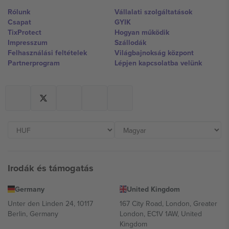
Rólunk
Vállalati szolgáltatások
Csapat
GYIK
TixProtect
Hogyan működik
Impresszum
Szállodák
Felhasználási feltételek
Világbajnokság központ
Partnerprogram
Lépjen kapcsolatba velünk
Irodák és támogatás
Germany
United Kingdom
Unter den Linden 24, 10117
167 City Road, London, Greater
Berlin, Germany
London, EC1V 1AW, United
Kingdom