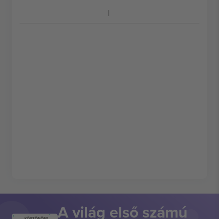
A világ első számú
KÖSZÖNÖM!