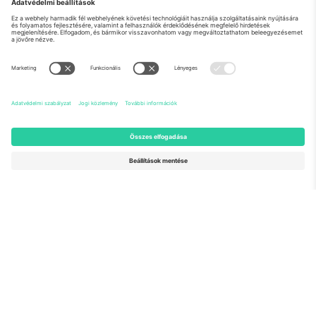
Rólunk
Vállalati szolgáltatások
Csapat
GYIK
TixProtect
Hogyan működik
Impresszum
Szállodák
Felhasználási feltételek
Világbajnokság központ
Partnerprogram
Lépjen kapcsolatba velünk
Irodák és támogatás