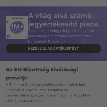
A világ első számú
KÖSZÖNÖM!
jegyértékesítő piaca.
Ticombo® jelenleg a leginkább követett
viszonteladói platformok közé tartozik
Európában. Köszönjük!
KEZDJE EL AZ ÉRTÉKESÍTÉST
Az EU Bizottság kiválósági
pecsétje
A Ticombo GmbH (anyavállalat) elismerésre kerül a
Horizont 2020-ban, az EU kutatás- és
innovációfinanszírozási programjában, a 782393-as
számú javaslata alapján.