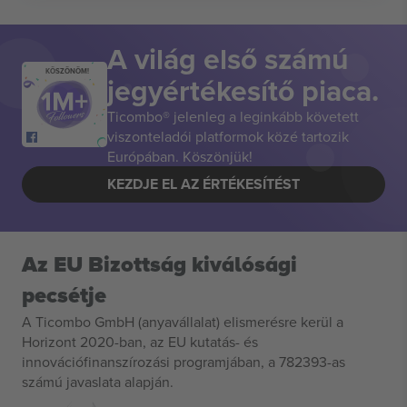
A világ első számú
KÖSZÖNÖM!
jegyértékesítő piaca.
Ticombo® jelenleg a leginkább követett
viszonteladói platformok közé tartozik
Európában. Köszönjük!
KEZDJE EL AZ ÉRTÉKESÍTÉST
Az EU Bizottság kiválósági
pecsétje
A Ticombo GmbH (anyavállalat) elismerésre kerül a
Horizont 2020-ban, az EU kutatás- és
innovációfinanszírozási programjában, a 782393-as
számú javaslata alapján.