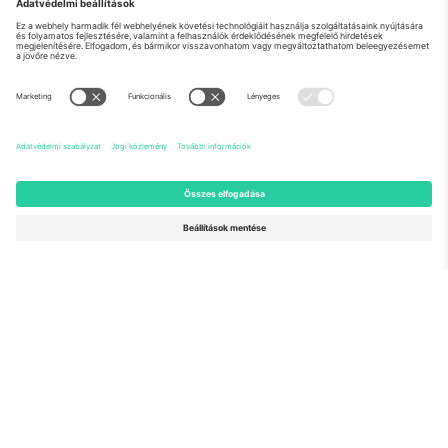
Rólunk
Vállalati szolgáltatások
Csapat
GYIK
TixProtect
Hogyan működik
Impresszum
Szállodák
Felhasználási feltételek
Világbajnokság központ
Partnerprogram
Lépjen kapcsolatba velünk
Irodák és támogatás