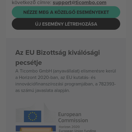
következő címre:
support@ticombo.com
NÉZZE MEG A KÖZELGŐ ESEMÉNYEKET
ÚJ ESEMÉNY LÉTREHOZÁSA
Az EU Bizottság kiválósági
pecsétje
A Ticombo GmbH (anyavállalat) elismerésre kerül
a Horizont 2020-ban, az EU kutatás- és
innovációfinanszírozási programjában, a 782393-
as számú javaslata alapján.