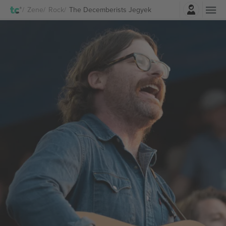
Belépés
Zene
Rock
The Decemberists Jegyek