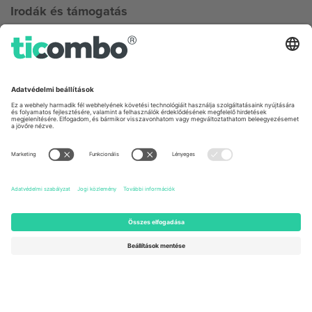
Irodák és támogatás
Germany
United Kingdom
Unter den Linden 24, 10117
167 City Road, London, Greater
Berlin, Germany
London, EC1V 1AW, United
Kingdom
United States
Switzerland
131 Continental Dr, Suite 305,
Dorfstrasse 52a, 6390
Newark, Delaware 19713, United
Engelberg, Switzerland
States
Bulgaria
United Arab Emirates
Regus Sofia City West, bul
UAE Dubai Silicon Oasis, DDP
Totleben 53-55, 1606 Sofia,
Building A1, Office 302, Dubai,
Bulgaria
United Arab Emirates
Mexico
Av Chapultepec 360, Roma
Norte, Cuauhtémoc, 06700