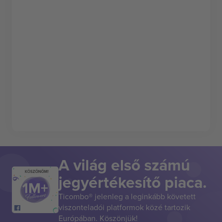
A világ első számú
KÖSZÖNÖM!
jegyértékesítő piaca.
Ticombo® jelenleg a leginkább követett
viszonteladói platformok közé tartozik
Európában. Köszönjük!