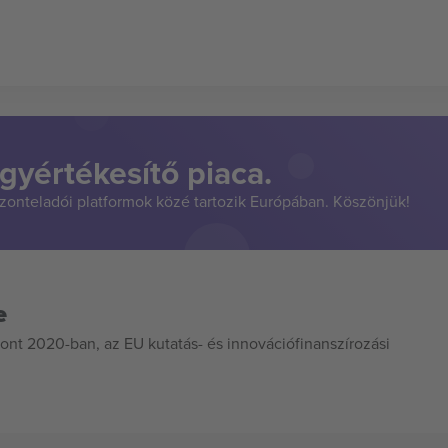
gyértékesítő piaca.
szonteladói platformok közé tartozik Európában. Köszönjük!
e
ont 2020-ban, az EU kutatás- és innovációfinanszírozási