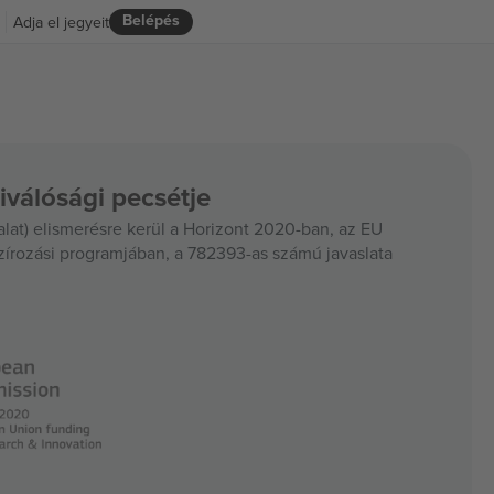
Belépés
Adja el jegyeit
iválósági pecsétje
at) elismerésre kerül a Horizont 2020-ban, az EU
szírozási programjában, a 782393-as számú javaslata