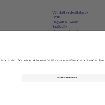
Vállalati szolgáltatások
GYIK
Hogyan működik
Szállodák
Világbajnokság központ
Lépjen kapcsolatba velünk
United Kingdom
167 City Road, London, Greater L
Switzerland
United States
Dorfstrasse 52a, 6390 Engelberg, 