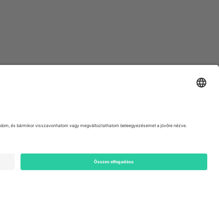
ondon, EC1V 1AW, United Kingdom
Switzerland