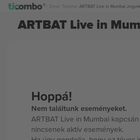
Zene
Techno
ARTBAT Live in Mumbai Jegye
ARTBAT Live in Mum
Hoppá!
Nem találtunk eseményeket.
ARTBAT Live in Mumbai kapcsán 
nincsenek aktív események.
Ha úgy gondolja, hogy ez téves i