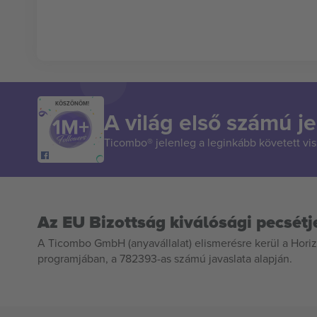
KÖSZÖNÖM!
A világ első számú je
Ticombo® jelenleg a leginkább követett vi
Az EU Bizottság kiválósági pecsétj
A Ticombo GmbH (anyavállalat) elismerésre kerül a Horiz
programjában, a 782393-as számú javaslata alapján.