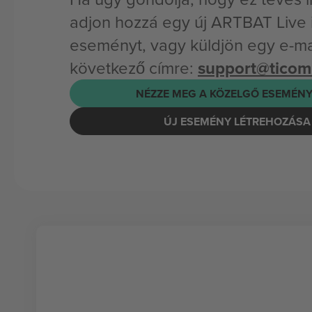
adjon hozzá egy új ARTBAT Live
eseményt, vagy küldjön egy e-mai
következő címre:
support@tico
NÉZZE MEG A KÖZELGŐ ESEMÉNY
ÚJ ESEMÉNY LÉTREHOZÁSA