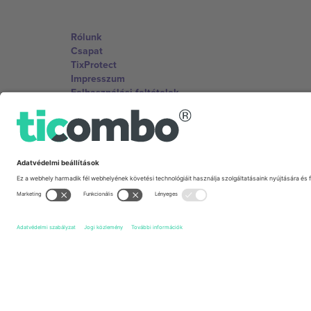
Rólunk
Csapat
TixProtect
Impresszum
Felhasználási feltételek
Partnerprogram
Irodák és támogatás
Germany
Unter den Linden 24, 10117 Berlin, Germany
United States
131 Continental Dr, Suite 305, Newark, Delaware 19713, 