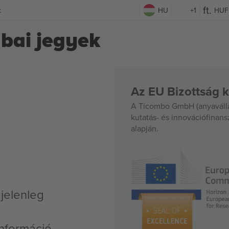
k
HU
+1
HUF
bai jegyek
Az EU Bizottság k
A Ticombo GmbH (anyavállal
kutatás- és innovációfinan
alapján.
jelenleg
nformáció,