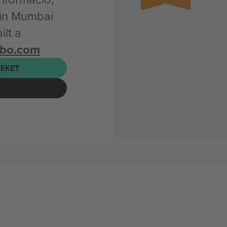
 in Mumbai
lt a
mbo.com
EKET