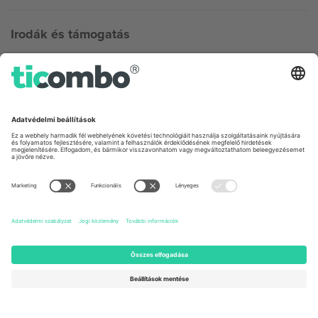
Irodák és támogatás
Germany
United Kingdom
Unter den Linden 24, 10117
167 City Road, London, Greater
Berlin, Germany
London, EC1V 1AW, United
Kingdom
United States
Switzerland
131 Continental Dr, Suite 305,
Dorfstrasse 52a, 6390
Newark, Delaware 19713, United
Engelberg, Switzerland
States
Bulgaria
United Arab Emirates
Regus Sofia City West, bul
UAE Dubai Silicon Oasis, DDP
Totleben 53-55, 1606 Sofia,
Building A1, Office 302, Dubai,
Bulgaria
United Arab Emirates
Mexico