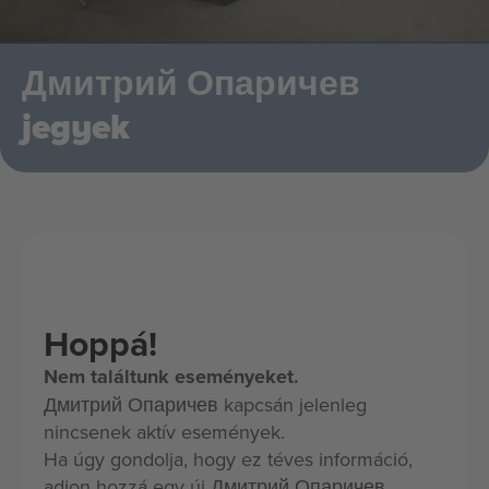
Дмитрий Опаричев
jegyek
Hoppá!
Nem találtunk eseményeket.
Дмитрий Опаричев kapcsán jelenleg
nincsenek aktív események.
Ha úgy gondolja, hogy ez téves információ,
adjon hozzá egy új Дмитрий Опаричев