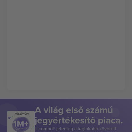
A világ első számú
KÖSZÖNÖM!
jegyértékesítő piaca.
Ticombo® jelenleg a leginkább követett