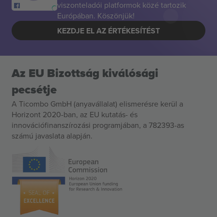
viszonteladói platformok közé tartozik
Európában. Köszönjük!
KEZDJE EL AZ ÉRTÉKESÍTÉST
Az EU Bizottság kiválósági
pecsétje
A Ticombo GmbH (anyavállalat) elismerésre kerül a
Horizont 2020-ban, az EU kutatás- és
innovációfinanszírozási programjában, a 782393-as
számú javaslata alapján.