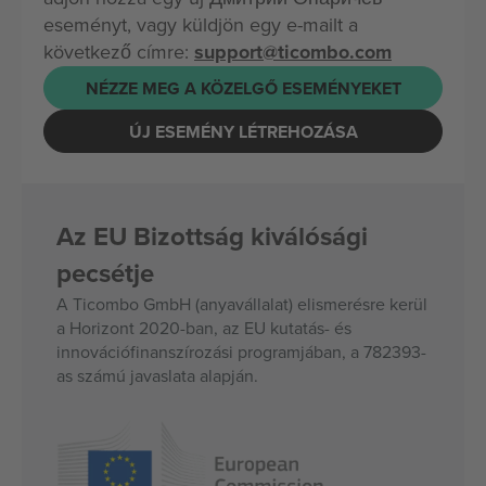
eseményt, vagy küldjön egy e-mailt a
következő címre:
support@ticombo.com
NÉZZE MEG A KÖZELGŐ ESEMÉNYEKET
ÚJ ESEMÉNY LÉTREHOZÁSA
Az EU Bizottság kiválósági
pecsétje
A Ticombo GmbH (anyavállalat) elismerésre kerül
a Horizont 2020-ban, az EU kutatás- és
innovációfinanszírozási programjában, a 782393-
as számú javaslata alapján.