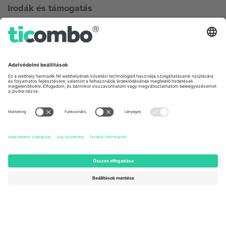
Irodák és támogatás
Germany
United Kingdom
Unter den Linden 24, 10117
167 City Road, London, Greater
Berlin, Germany
London, EC1V 1AW, United
Kingdom
United States
Switzerland
131 Continental Dr, Suite 305,
Dorfstrasse 52a, 6390
Newark, Delaware 19713, United
Engelberg, Switzerland
States
Bulgaria
United Arab Emirates
Regus Sofia City West, bul
UAE Dubai Silicon Oasis, DDP
Totleben 53-55, 1606 Sofia,
Building A1, Office 302, Dubai,
Bulgaria
United Arab Emirates
Mexico
Av Chapultepec 360, Roma
Norte, Cuauhtémoc, 06700