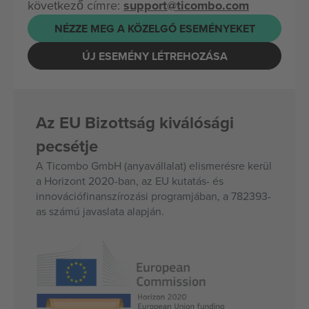
következő címre:
support@ticombo.com
NÉZZE MEG A KÖZELGŐ ESEMÉNYEKET
ÚJ ESEMÉNY LÉTREHOZÁSA
Az EU Bizottság kiválósági
pecsétje
A Ticombo GmbH (anyavállalat) elismerésre kerül
a Horizont 2020-ban, az EU kutatás- és
innovációfinanszírozási programjában, a 782393-
as számú javaslata alapján.