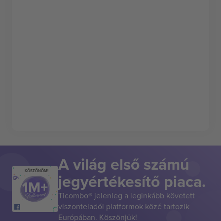
A világ első számú
KÖSZÖNÖM!
jegyértékesítő piaca.
Ticombo® jelenleg a leginkább követett
viszonteladói platformok közé tartozik
Európában. Köszönjük!