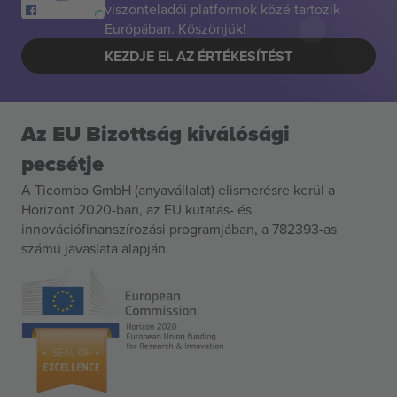
viszonteladói platformok közé tartozik
Európában. Köszönjük!
KEZDJE EL AZ ÉRTÉKESÍTÉST
Az EU Bizottság kiválósági
pecsétje
A Ticombo GmbH (anyavállalat) elismerésre kerül a
Horizont 2020-ban, az EU kutatás- és
innovációfinanszírozási programjában, a 782393-as
számú javaslata alapján.