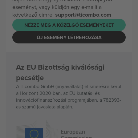
eseményt, vagy küldjön egy e-mailt a
következő címre:
support@ticombo.com
NÉZZE MEG A KÖZELGŐ ESEMÉNYEKET
ÚJ ESEMÉNY LÉTREHOZÁSA
Az EU Bizottság kiválósági
pecsétje
A Ticombo GmbH (anyavállalat) elismerésre kerül
a Horizont 2020-ban, az EU kutatás- és
innovációfinanszírozási programjában, a 782393-
as számú javaslata alapján.