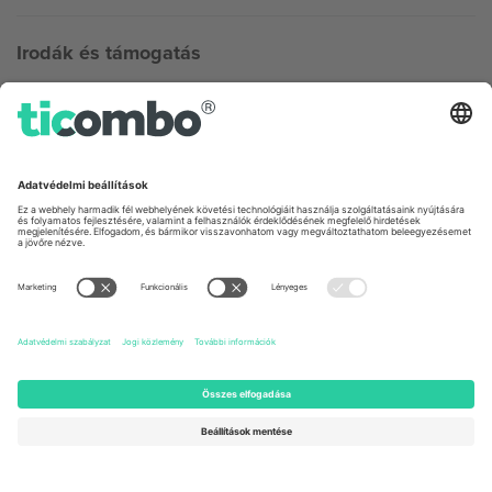
Irodák és támogatás
Germany
United Kingdom
Unter den Linden 24, 10117
167 City Road, London, Greater
Berlin, Germany
London, EC1V 1AW, United
Kingdom
United States
Switzerland
131 Continental Dr, Suite 305,
Dorfstrasse 52a, 6390
Newark, Delaware 19713, United
Engelberg, Switzerland
States
Bulgaria
United Arab Emirates
Regus Sofia City West, bul
UAE Dubai Silicon Oasis, DDP
Totleben 53-55, 1606 Sofia,
Building A1, Office 302, Dubai,
Bulgaria
United Arab Emirates
Mexico