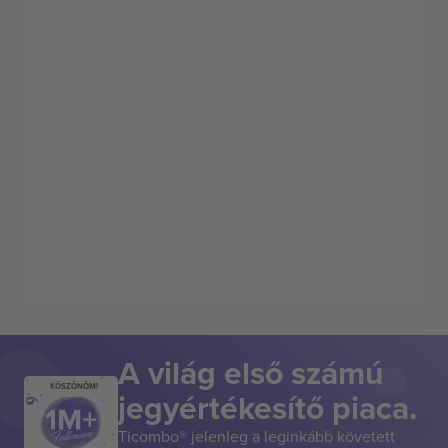
A világ első számú
KÖSZÖNÖM!
jegyértékesítő piaca.
Ticombo® jelenleg a leginkább követett