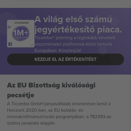
A világ első számú
KÖSZÖNÖM!
jegyértékesítő piaca.
Ticombo® jelenleg a leginkább követett
viszonteladói platformok közé tartozik
Európában. Köszönjük!
KEZDJE EL AZ ÉRTÉKESÍTÉST
Az EU Bizottság kiválósági
pecsétje
A Ticombo GmbH (anyavállalat) elismerésre kerül a
Horizont 2020-ban, az EU kutatás- és
innovációfinanszírozási programjában, a 782393-as
számú javaslata alapján.