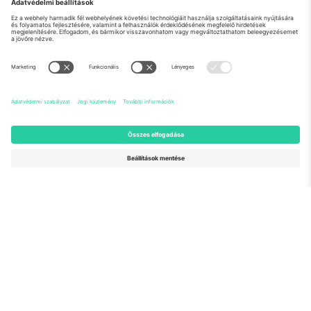
Rólunk
Vállalati szolgáltatások
Csapat
GYIK
TixProtect
Hogyan működik
Impresszum
Szállodák
Felhasználási feltételek
Világbajnokság központ
Partnerprogram
Lépjen kapcsolatba velünk
Irodák és támogatás