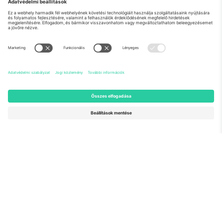
Rólunk
Vállalati szolgáltatások
Csapat
GYIK
TixProtect
Hogyan működik
Impresszum
Szállodák
Felhasználási feltételek
Világbajnokság központ
Partnerprogram
Lépjen kapcsolatba velünk
Irodák és támogatás