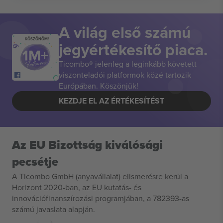
A világ első számú
KÖSZÖNÖM!
jegyértékesítő piaca.
Ticombo® jelenleg a leginkább követett
viszonteladói platformok közé tartozik
Európában. Köszönjük!
KEZDJE EL AZ ÉRTÉKESÍTÉST
Az EU Bizottság kiválósági
pecsétje
A Ticombo GmbH (anyavállalat) elismerésre kerül a
Horizont 2020-ban, az EU kutatás- és
innovációfinanszírozási programjában, a 782393-as
számú javaslata alapján.