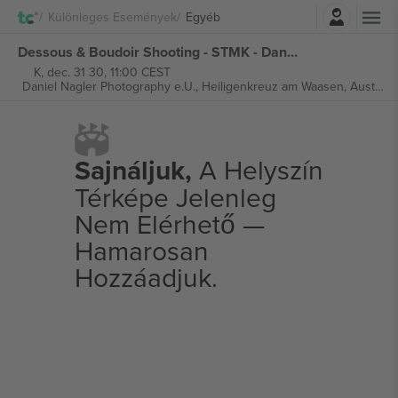
Belépés
Különleges Események
Egyéb
Dessous & Boudoir Shooting - STMK - Daniel Nagler Photography jegyek
K, dec. 31 30, 11:00 CEST
Daniel Nagler Photography e.U.,
Heiligenkreuz am Waasen, Austria
Sajnáljuk,
A Helyszín
Térképe Jelenleg
Nem Elérhető —
Hamarosan
Hozzáadjuk.