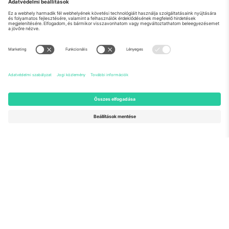
Rólunk
Vállalati szolgáltatások
Csapat
GYIK
TixProtect
Hogyan működik
Impresszum
Szállodák
Felhasználási feltételek
Világbajnokság központ
Partnerprogram
Lépjen kapcsolatba velünk
Irodák és támogatás