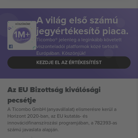
A világ első számú
KÖSZÖNÖM!
jegyértékesítő piaca.
Ticombo® jelenleg a leginkább követett
viszonteladói platformok közé tartozik
Európában. Köszönjük!
KEZDJE EL AZ ÉRTÉKESÍTÉST
Az EU Bizottság kiválósági
pecsétje
A Ticombo GmbH (anyavállalat) elismerésre kerül a
Horizont 2020-ban, az EU kutatás- és
innovációfinanszírozási programjában, a 782393-as
számú javaslata alapján.