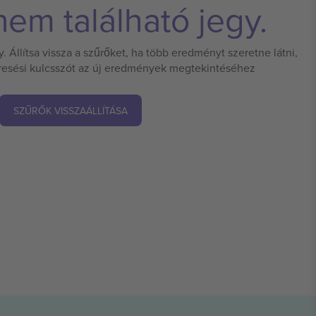
em található jegy.
 Állítsa vissza a szűrőket, ha több eredményt szeretne látni,
eresési kulcsszót az új eredmények megtekintéséhez
SZŰRŐK VISSZAÁLLÍTÁSA