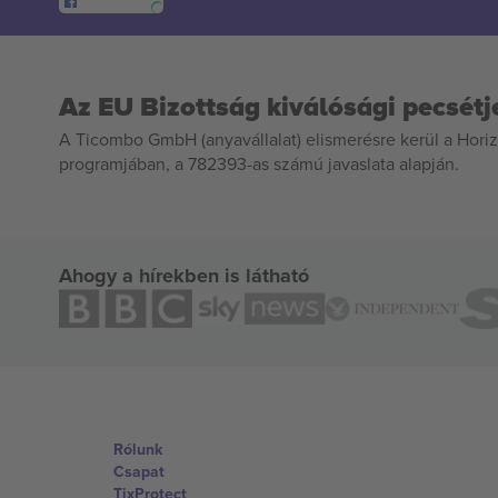
Az EU Bizottság kiválósági pecsétj
A Ticombo GmbH (anyavállalat) elismerésre kerül a Horiz
programjában, a 782393-as számú javaslata alapján.
Ahogy a hírekben is látható
Rólunk
Csapat
TixProtect