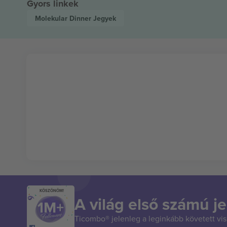
Gyors linkek
Molekular Dinner
Jegyek
KÖSZÖNÖM!
A világ első számú je
Ticombo® jelenleg a leginkább követett vi