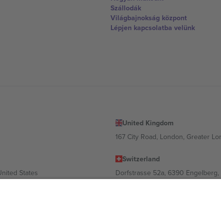
Szállodák
Világbajnokság központ
Lépjen kapcsolatba velünk
United Kingdom
167 City Road, London, Greater L
Switzerland
United States
Dorfstrasse 52a, 6390 Engelberg, 
United Arab Emirates
ulgaria
UAE Dubai Silicon Oasis, DDP Buil