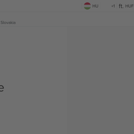
HU
+1
HUF
 Slovakia
e