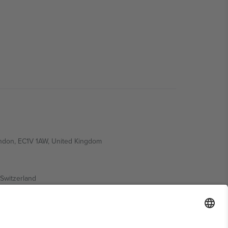
ondon, EC1V 1AW, United Kingdom
Switzerland
ding A1, Office 302, Dubai, United Arab Emirates