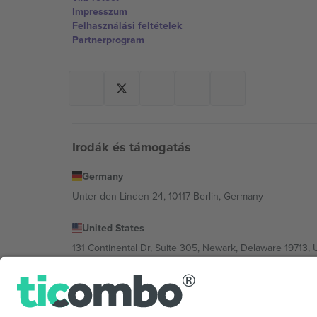
Impresszum
Felhasználási feltételek
Partnerprogram
Irodák és támogatás
Germany
Unter den Linden 24, 10117 Berlin, Germany
United States
131 Continental Dr, Suite 305, Newark, Delaware 19713, 
Bulgaria
Regus Sofia City West, bul Totleben 53-55, 1606 Sofia, B