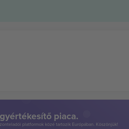
gyértékesítő piaca.
szonteladói platformok közé tartozik Európában. Köszönjük!