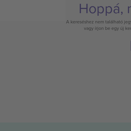
Hoppá, n
A kereséshez nem található jegy.
vagy írjon be egy új k