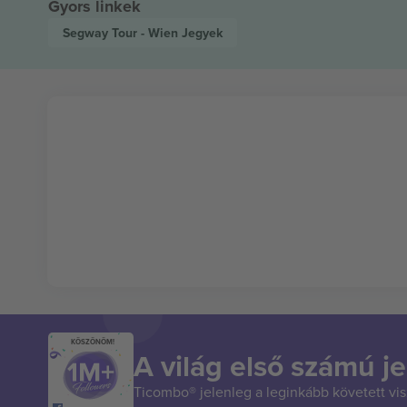
Gyors linkek
Segway Tour - Wien
Jegyek
KÖSZÖNÖM!
A világ első számú je
Ticombo® jelenleg a leginkább követett vi