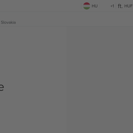
HU
+1
HUF
 Slovakia
e