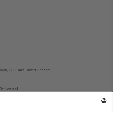
ondon, EC1V 1AW, United Kingdom
Switzerland
ding A1, Office 302, Dubai, United Arab Emirates