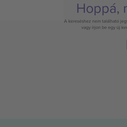
Hoppá, n
A kereséshez nem található jegy.
vagy írjon be egy új k