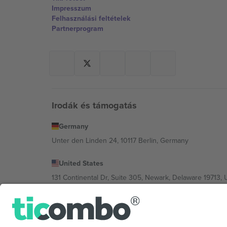
Impresszum
Felhasználási feltételek
Partnerprogram
Irodák és támogatás
Germany
Unter den Linden 24, 10117 Berlin, Germany
United States
131 Continental Dr, Suite 305, Newark, Delaware 19713, 
Bulgaria
Regus Sofia City West, bul Totleben 53-55, 1606 Sofia, B