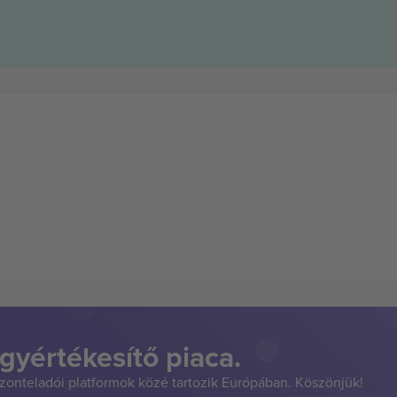
gyértékesítő piaca.
szonteladói platformok közé tartozik Európában. Köszönjük!