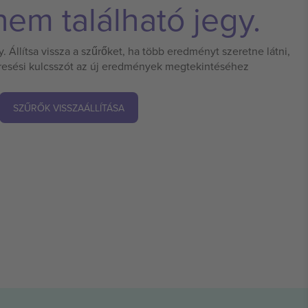
em található jegy.
 Állítsa vissza a szűrőket, ha több eredményt szeretne látni,
eresési kulcsszót az új eredmények megtekintéséhez
SZŰRŐK VISSZAÁLLÍTÁSA