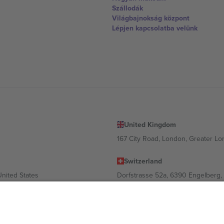
Szállodák
Világbajnokság központ
Lépjen kapcsolatba velünk
United Kingdom
167 City Road, London, Greater L
Switzerland
United States
Dorfstrasse 52a, 6390 Engelberg, 
United Arab Emirates
ulgaria
UAE Dubai Silicon Oasis, DDP Buil