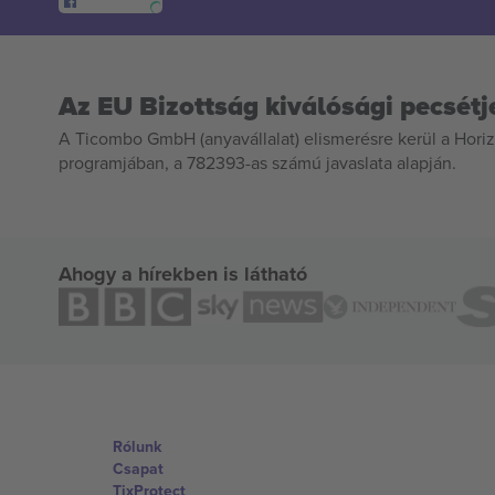
Az EU Bizottság kiválósági pecsétj
A Ticombo GmbH (anyavállalat) elismerésre kerül a Horiz
programjában, a 782393-as számú javaslata alapján.
Ahogy a hírekben is látható
Rólunk
Csapat
TixProtect