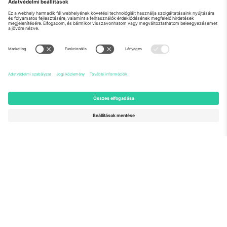
Rólunk
Vállalati szolgáltatások
Csapat
GYIK
TixProtect
Hogyan működik
Impresszum
Szállodák
Felhasználási feltételek
Világbajnokság központ
Partnerprogram
Lépjen kapcsolatba velünk
Irodák és támogatás