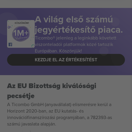
A világ első számú
KÖSZÖNÖM!
jegyértékesítő piaca.
Ticombo® jelenleg a leginkább követett
viszonteladói platformok közé tartozik
Európában. Köszönjük!
KEZDJE EL AZ ÉRTÉKESÍTÉST
Az EU Bizottság kiválósági
pecsétje
A Ticombo GmbH (anyavállalat) elismerésre kerül a
Horizont 2020-ban, az EU kutatás- és
innovációfinanszírozási programjában, a 782393-as
számú javaslata alapján.