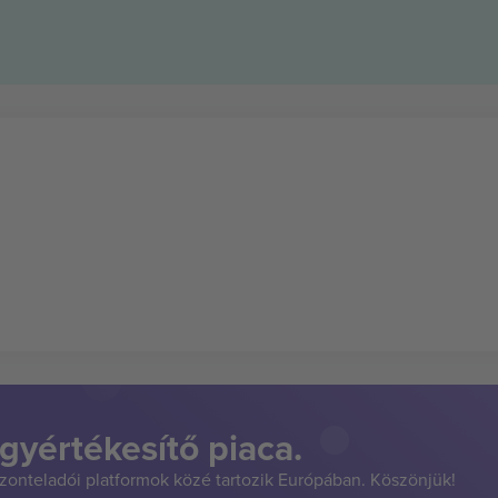
gyértékesítő piaca.
szonteladói platformok közé tartozik Európában. Köszönjük!