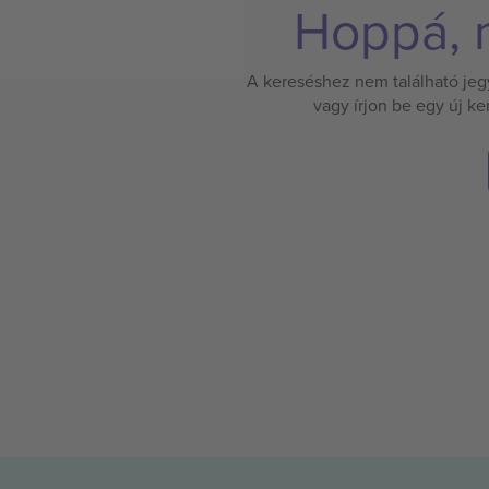
Hoppá, n
A kereséshez nem található jegy.
vagy írjon be egy új k