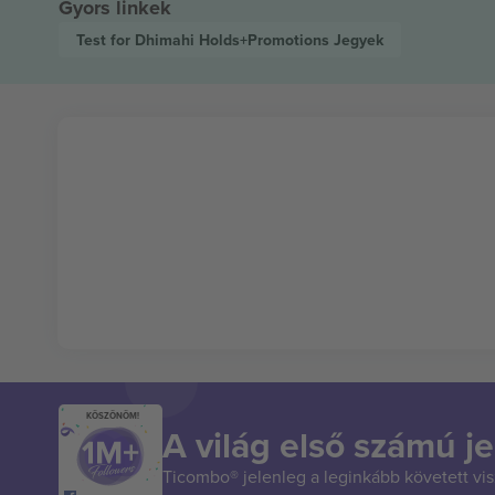
Gyors linkek
Test for Dhimahi Holds+Promotions
Jegyek
KÖSZÖNÖM!
A világ első számú je
Ticombo® jelenleg a leginkább követett vi