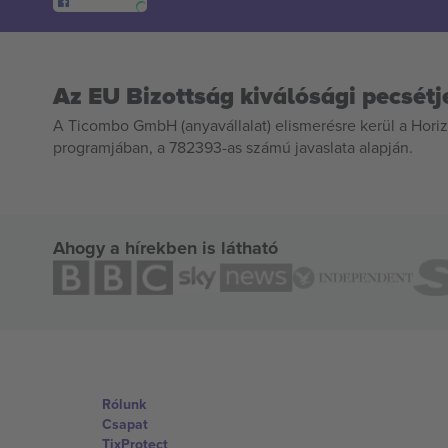
Az EU Bizottság kiválósági pecsétj
A Ticombo GmbH (anyavállalat) elismerésre kerül a Horiz
programjában, a 782393-as számú javaslata alapján.
Ahogy a hírekben is látható
Rólunk
Csapat
TixProtect