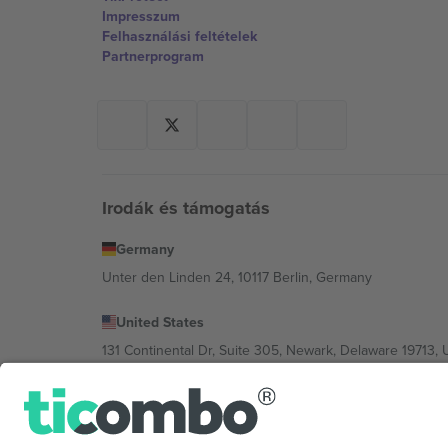
Impresszum
Felhasználási feltételek
Partnerprogram
Irodák és támogatás
Germany
Unter den Linden 24, 10117 Berlin, Germany
United States
131 Continental Dr, Suite 305, Newark, Delaware 19713, 
Bulgaria
Regus Sofia City West, bul Totleben 53-55, 1606 Sofia, B