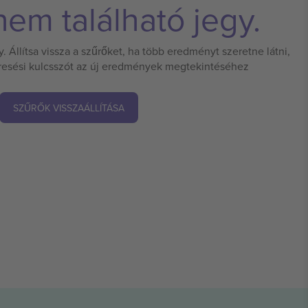
em található jegy.
 Állítsa vissza a szűrőket, ha több eredményt szeretne látni,
eresési kulcsszót az új eredmények megtekintéséhez
SZŰRŐK VISSZAÁLLÍTÁSA