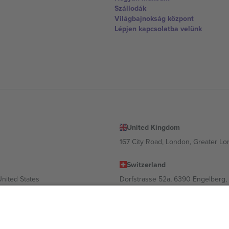
Szállodák
Világbajnokság központ
Lépjen kapcsolatba velünk
United Kingdom
167 City Road, London, Greater L
Switzerland
United States
Dorfstrasse 52a, 6390 Engelberg, 
United Arab Emirates
ulgaria
UAE Dubai Silicon Oasis, DDP Buil