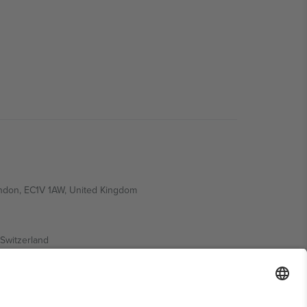
ondon, EC1V 1AW, United Kingdom
Switzerland
ding A1, Office 302, Dubai, United Arab Emirates