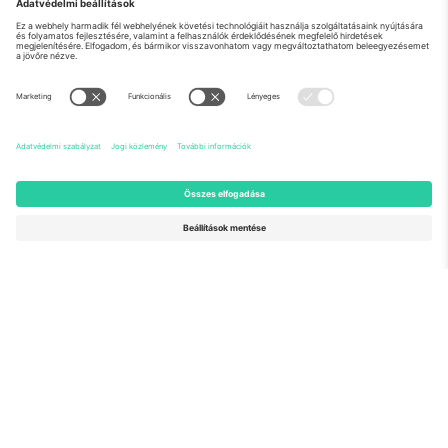
Rólunk
Vállalati szolgáltatások
Csapat
GYIK
TixProtect
Hogyan működik
Impresszum
Szállodák
Felhasználási feltételek
Világbajnokság központ
Partnerprogram
Lépjen kapcsolatba velünk
Irodák és támogatás