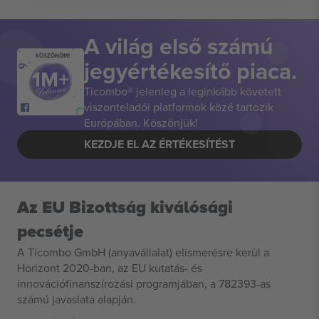
A világ első számú
KÖSZÖNÖM!
jegyértékesítő piaca.
Ticombo® jelenleg a leginkább követett
viszonteladói platformok közé tartozik
Európában. Köszönjük!
KEZDJE EL AZ ÉRTÉKESÍTÉST
Az EU Bizottság kiválósági
pecsétje
A Ticombo GmbH (anyavállalat) elismerésre kerül a
Horizont 2020-ban, az EU kutatás- és
innovációfinanszírozási programjában, a 782393-as
számú javaslata alapján.