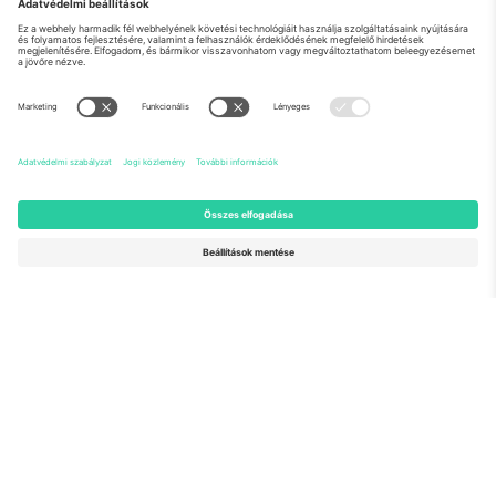
Rólunk
Vállalati szolgáltatások
Csapat
GYIK
TixProtect
Hogyan működik
Impresszum
Szállodák
Felhasználási feltételek
Világbajnokság központ
Partnerprogram
Lépjen kapcsolatba velünk
Irodák és támogatás