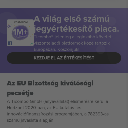
A világ első számú
KÖSZÖNÖM!
jegyértékesítő piaca.
Ticombo® jelenleg a leginkább követett
viszonteladói platformok közé tartozik
Európában. Köszönjük!
KEZDJE EL AZ ÉRTÉKESÍTÉST
Az EU Bizottság kiválósági
pecsétje
A Ticombo GmbH (anyavállalat) elismerésre kerül a
Horizont 2020-ban, az EU kutatás- és
innovációfinanszírozási programjában, a 782393-as
számú javaslata alapján.