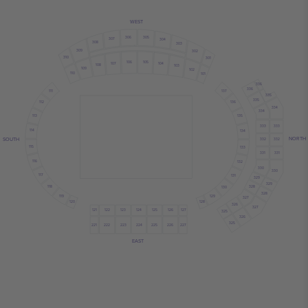
WEST
306
305
307
304
308
303
309
302
310
301
106
105
107
104
108
103
109
102
110
101
336
336
137
111
335
335
136
112
334
334
113
135
333
333
114
134
NORTH
SOUTH
332
332
115
133
331
331
116
132
330
330
117
131
329
329
118
328
130
328
119
129
327
120
128
326
327
121
122
124
126
125
123
127
325
326
325
222
223
224
221
225
226
227
EAST