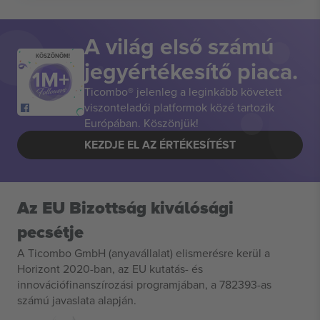
A világ első számú
KÖSZÖNÖM!
jegyértékesítő piaca.
Ticombo® jelenleg a leginkább követett
viszonteladói platformok közé tartozik
Európában. Köszönjük!
KEZDJE EL AZ ÉRTÉKESÍTÉST
Az EU Bizottság kiválósági
pecsétje
A Ticombo GmbH (anyavállalat) elismerésre kerül a
Horizont 2020-ban, az EU kutatás- és
innovációfinanszírozási programjában, a 782393-as
számú javaslata alapján.