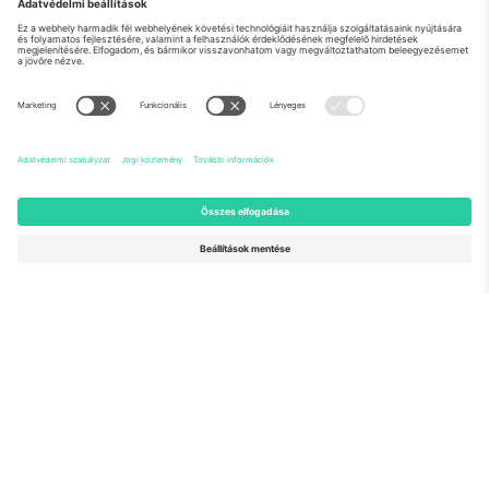
Rólunk
Vállalati szolgáltatások
Csapat
GYIK
TixProtect
Hogyan működik
Impresszum
Szállodák
Felhasználási feltételek
Világbajnokság központ
Partnerprogram
Lépjen kapcsolatba velünk
Irodák és támogatás