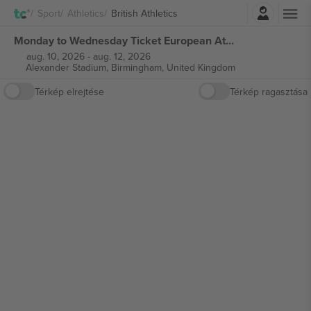
Belépés
Sport
Athletics
British Athletics
Monday to Wednesday Ticket European Athletics Championship Birmingham jegyek
aug. 10, 2026
-
aug. 12, 2026
Alexander Stadium,
Birmingham, United Kingdom
Térkép elrejtése
Térkép ragasztása