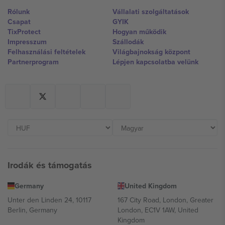
Rólunk
Vállalati szolgáltatások
Csapat
GYIK
TixProtect
Hogyan működik
Impresszum
Szállodák
Felhasználási feltételek
Világbajnokság központ
Partnerprogram
Lépjen kapcsolatba velünk
Irodák és támogatás
Germany
United Kingdom
Unter den Linden 24, 10117
167 City Road, London, Greater
Berlin, Germany
London, EC1V 1AW, United
Kingdom