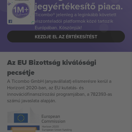
jegyértékesítő piaca.
Ticombo® jelenleg a leginkább követett
viszonteladói platformok közé tartozik
Európában. Köszönjük!
KEZDJE EL AZ ÉRTÉKESÍTÉST
Az EU Bizottság kiválósági
pecsétje
A Ticombo GmbH (anyavállalat) elismerésre kerül a
Horizont 2020-ban, az EU kutatás- és
innovációfinanszírozási programjában, a 782393-as
számú javaslata alapján.