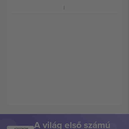
A világ első számú
KÖSZÖNÖM!