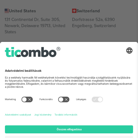
United States
Switzerland
131 Continental Dr, Suite 305,
Dorfstrasse 52a, 6390
Newark, Delaware 19713, United
Engelberg, Switzerland
States
Bulgaria
United Arab Emirates
Regus Sofia City West, bul
UAE Dubai Silicon Oasis, DDP
Totleben 53-55, 1606 Sofia,
Building A1, Office 302, Dubai,
Bulgaria
United Arab Emirates
Mexico
Av Chapultepec 360, Roma
Norte, Cuauhtémoc, 06700
Ciudad de México, CDMX,
Mexico
A platformszolgáltató jogi személye helytől, eseménytől és/vagy
tartománytól függően változhat. A részletekért tekintse meg az
adott esemény oldalát, az Impresszumot és a Feltételeket.,
Impresszum
és
Feltételek.
© 2026 Ticombo. Minden jog fenntartva.