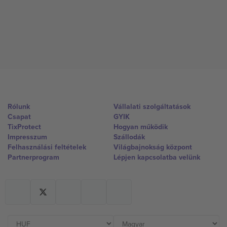
Rólunk
Vállalati szolgáltatások
Csapat
GYIK
TixProtect
Hogyan működik
Impresszum
Szállodák
Felhasználási feltételek
Világbajnokság központ
Partnerprogram
Lépjen kapcsolatba velünk