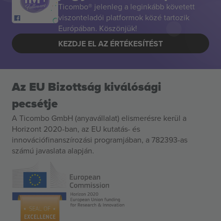
Ticombo® jelenleg a leginkább követett
viszonteladói platformok közé tartozik
Európában. Köszönjük!
KEZDJE EL AZ ÉRTÉKESÍTÉST
Az EU Bizottság kiválósági
pecsétje
A Ticombo GmbH (anyavállalat) elismerésre kerül a
Horizont 2020-ban, az EU kutatás- és
innovációfinanszírozási programjában, a 782393-as
számú javaslata alapján.