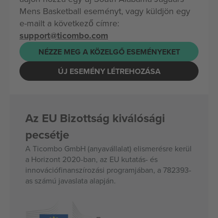
Mens Basketball eseményt, vagy küldjön egy
e-mailt a következő címre:
support@ticombo.com
NÉZZE MEG A KÖZELGŐ ESEMÉNYEKET
ÚJ ESEMÉNY LÉTREHOZÁSA
Az EU Bizottság kiválósági
pecsétje
A Ticombo GmbH (anyavállalat) elismerésre kerül
a Horizont 2020-ban, az EU kutatás- és
innovációfinanszírozási programjában, a 782393-
as számú javaslata alapján.