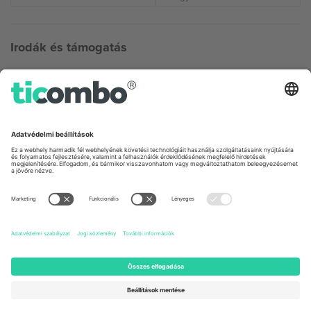
Irodák és támogatás
Germany
United Kingdom
Unter den Linden 24, 10117
167 City Road, London, Greater
Berlin, Germany
London, EC1V 1AW, United
Kingdom
United States
Switzerland
131 Continental Dr, Suite 305,
Dorfstrasse 52a, 6390
Newark, Delaware 19713, United
Engelberg, Switzerland
States
Bulgaria
United Arab Emirates
Regus Sofia City West, bul
UAE Dubai Silicon Oasis, DDP
Totleben 53-55, 1606 Sofia,
Building A1, Office 302, Dubai,
Bulgaria
United Arab Emirates