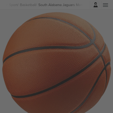
Belépés
Sport
Basketball
South Alabama Jaguars Mens Basketball Jegye