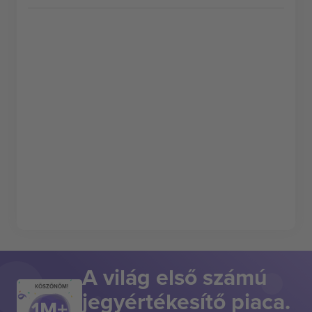
A világ első számú
KÖSZÖNÖM!
jegyértékesítő piaca.