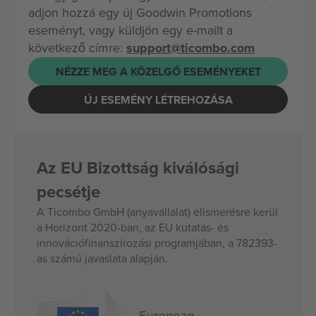
adjon hozzá egy új Goodwin Promotions
eseményt, vagy küldjön egy e-mailt a
következő címre:
support@ticombo.com
NÉZZE MEG A KÖZELGŐ ESEMÉNYEKET
ÚJ ESEMÉNY LÉTREHOZÁSA
Az EU Bizottság kiválósági
pecsétje
A Ticombo GmbH (anyavállalat) elismerésre kerül
a Horizont 2020-ban, az EU kutatás- és
innovációfinanszírozási programjában, a 782393-
as számú javaslata alapján.