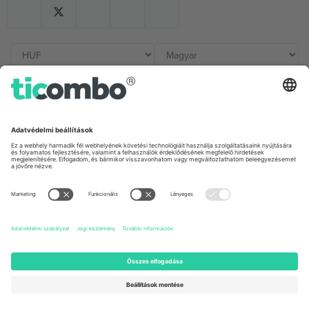
Irodák és támogatás
Germany
United Kingdom
Unter den Linden 24, 10117
167 City Road, London, Greater
Berlin, Germany
London, EC1V 1AW, United
Kingdom
United States
Switzerland
131 Continental Dr, Suite 305,
Dorfstrasse 52a, 6390
Newark, Delaware 19713, United
Engelberg, Switzerland
States
Bulgaria
United Arab Emirates