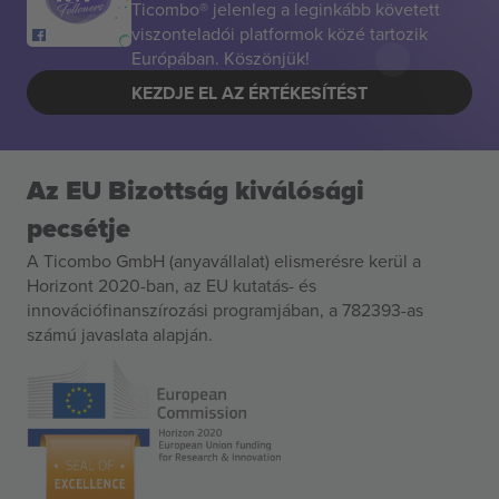
Ticombo® jelenleg a leginkább követett
viszonteladói platformok közé tartozik
Európában. Köszönjük!
KEZDJE EL AZ ÉRTÉKESÍTÉST
Az EU Bizottság kiválósági
pecsétje
A Ticombo GmbH (anyavállalat) elismerésre kerül a
Horizont 2020-ban, az EU kutatás- és
innovációfinanszírozási programjában, a 782393-as
számú javaslata alapján.