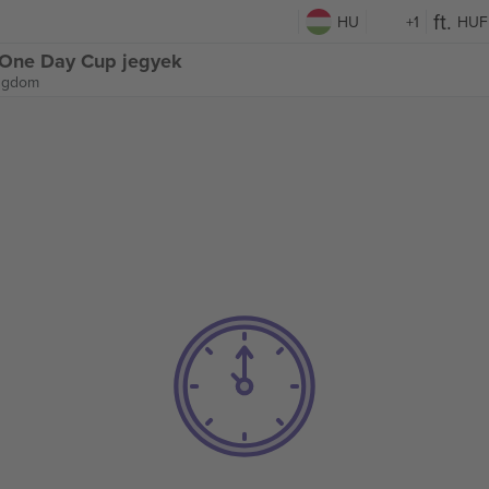
HU
+1
HUF
 One Day Cup jegyek
ingdom