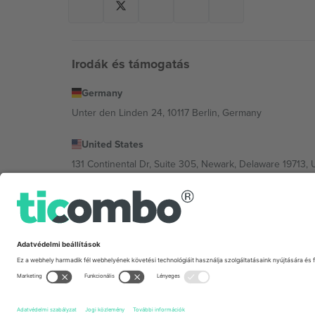
Irodák és támogatás
Germany
Unter den Linden 24, 10117 Berlin, Germany
United States
131 Continental Dr, Suite 305, Newark, Delaware 19713, 
Bulgaria
Regus Sofia City West, bul Totleben 53-55, 1606 Sofia, B
Mexico
Av Chapultepec 360, Roma Norte, Cuauhtémoc, 06700
A platformszolgáltató jogi személye helytől, eseménytől
Feltételeket.,
Impresszum
és
Feltételek.
© 2026 Ticombo