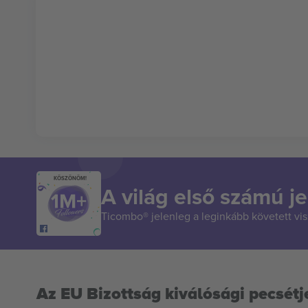
KÖSZÖNÖM!
A világ első számú je
Ticombo® jelenleg a leginkább követett vi
Az EU Bizottság kiválósági pecsétj