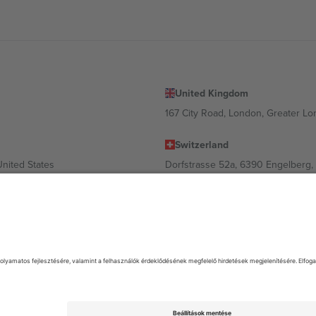
United Kingdom
167 City Road, London, Greater L
Switzerland
United States
Dorfstrasse 52a, 6390 Engelberg, 
United Arab Emirates
ulgaria
UAE Dubai Silicon Oasis, DDP Buil
 Ciudad de México, CDMX, Mexico
 és/vagy tartománytól függően változhat. A részletekért tekintse meg az
. Minden jog fenntartva.