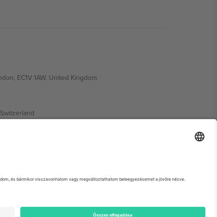
ondon, EC1V 1AW, United Kingdom
Switzerland
ding A1, Office 302, Dubai, United Arab Emirates
 adott esemény oldalát, az Impresszumot és a