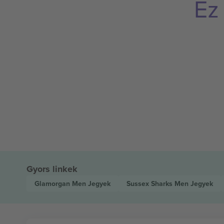
Ez
Gyors linkek
Glamorgan Men
Jegyek
Sussex Sharks Men
Jegyek