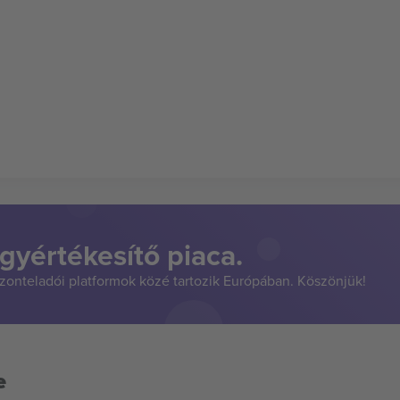
gyértékesítő piaca.
szonteladói platformok közé tartozik Európában. Köszönjük!
e