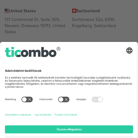
United States
Switzerland
131 Continental Dr, Suite 305,
Dorfstrasse 52a, 6390
Newark, Delaware 19713, United
Engelberg, Switzerland
States
Bulgaria
United Arab Emirates
Regus Sofia City West, bul
UAE Dubai Silicon Oasis, DDP
Totleben 53-55, 1606 Sofia,
Building A1, Office 302, Dubai,
Bulgaria
United Arab Emirates
Mexico
Av Chapultepec 360, Roma
Norte, Cuauhtémoc, 06700
Ciudad de México, CDMX,
Mexico
A platformszolgáltató jogi személye helytől, eseménytől és/vagy
tartománytól függően változhat. A részletekért tekintse meg az
adott esemény oldalát, az Impresszumot és a Feltételeket.,
Impresszum
és
Feltételek.
© 2026 Ticombo. Minden jog fenntartva.