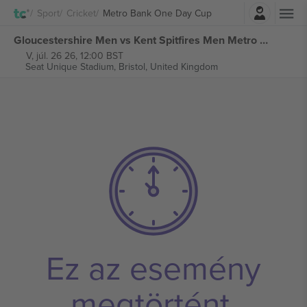
Belépés
Sport
Cricket
Metro Bank One Day Cup
Gloucestershire Men vs Kent Spitfires Men Metro Bank One Day Cup jegyek
V, júl. 26 26, 12:00 BST
Seat Unique Stadium,
Bristol, United Kingdom
Ez az esemény
megtörtént.