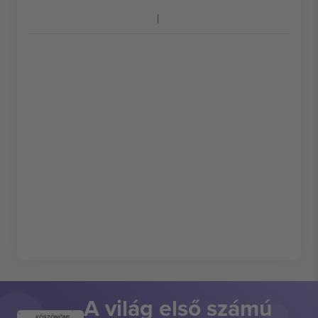
A világ első számú
KÖSZÖNÖM!