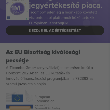
jegyértékesítő piaca.
Ticombo® jelenleg a leginkább követett
viszonteladói platformok közé tartozik
Európában. Köszönjük!
KEZDJE EL AZ ÉRTÉKESÍTÉST
Az EU Bizottság kiválósági
pecsétje
A Ticombo GmbH (anyavállalat) elismerésre kerül a
Horizont 2020-ban, az EU kutatás- és
innovációfinanszírozási programjában, a 782393-as
számú javaslata alapján.