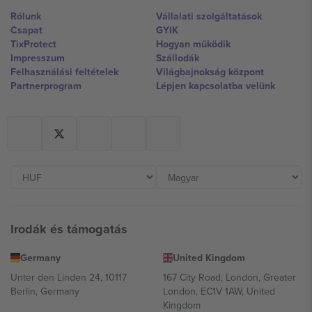
Rólunk
Vállalati szolgáltatások
Csapat
GYIK
TixProtect
Hogyan működik
Impresszum
Szállodák
Felhasználási feltételek
Világbajnokság központ
Partnerprogram
Lépjen kapcsolatba velünk
Irodák és támogatás
Germany
United Kingdom
Unter den Linden 24, 10117
167 City Road, London, Greater
Berlin, Germany
London, EC1V 1AW, United
Kingdom